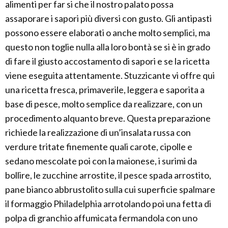
alimenti per far si che il nostro palato possa
assaporare i sapori più diversi con gusto. Gli antipasti
possono essere elaborati o anche molto semplici, ma
questo non toglie nulla alla loro bontà se si è in grado
di fare il giusto accostamento di sapori e se la ricetta
viene eseguita attentamente. Stuzzicante vi offre qui
una ricetta fresca, primaverile, leggera e saporita a
base di pesce, molto semplice da realizzare, con un
procedimento alquanto breve. Questa preparazione
richiede la realizzazione di un’insalata russa con
verdure tritate finemente quali carote, cipolle e
sedano mescolate poi con la maionese, i surimi da
bollire, le zucchine arrostite, il pesce spada arrostito,
pane bianco abbrustolito sulla cui superficie spalmare
il formaggio Philadelphia arrotolando poi una fetta di
polpa di granchio affumicata fermandola con uno