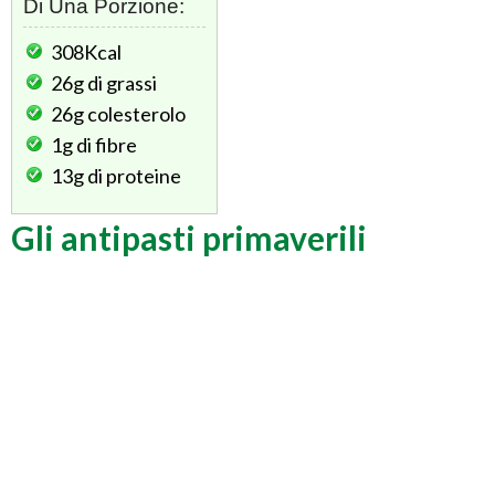
Di Una Porzione:
308Kcal
26g
di grassi
26g
colesterolo
1g
di fibre
13g
di proteine
Gli antipasti primaverili