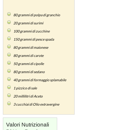
80
grammi di polpa di granchio
20
grammi di surimi
100
grammi di zucchine
150
grammi di pesce spada
80
grammi di maionese
80
grammi di carote
50
grammi di cipolle
80
grammi di sedano
40
grammi di formaggio splamabile
1
pizzico di sale
20
millilitri di Aceto
3
cucchiai di Olio extravergine
Valori Nutrizionali