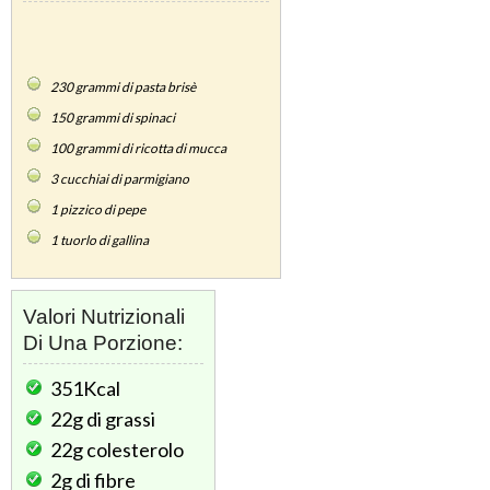
230
grammi di pasta brisè
150
grammi di spinaci
100
grammi di ricotta di mucca
3
cucchiai di parmigiano
1
pizzico di pepe
1
tuorlo di gallina
Valori Nutrizionali
Di Una Porzione:
351Kcal
22g
di grassi
22g
colesterolo
2g
di fibre