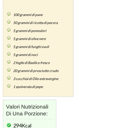
100
grammi di pane
50
grammi di ricotta di pecora
5
grammi di pomodori
5
grammi di olive nere
5
grammi di funghi ovuli
5
grammi di noci
2
foglie di Basilico fresco
20
grammi di prosciutto crudo
3
cucchiai di Olio extravergine
1
spolverata di pepe
Valori Nutrizionali
Di Una Porzione:
294Kcal