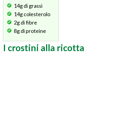
14g
di grassi
14g
colesterolo
2g
di fibre
8g
di proteine
I crostini alla ricotta