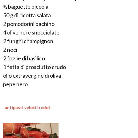
½ baguette piccola
50 g di ricotta salata
2 pomodorini pachino
4 olive nere snocciolate
2 funghi champignon
2 noci
2 foglie di basilico
1 fetta di prosciutto crudo
olio extravergine di oliva
pepe nero
antipasti veloci freddi