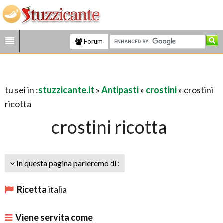
Forum
tu sei in :
stuzzicante.it
»
Antipasti
»
crostini
» crostini
ricotta
crostini ricotta
In questa pagina parleremo di :
Ricetta
italia
Viene servita come