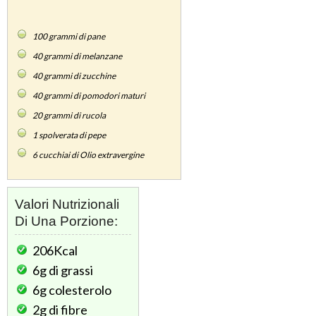
100
grammi di pane
40
grammi di melanzane
40
grammi di zucchine
40
grammi di pomodori maturi
20
grammi di rucola
1
spolverata di pepe
6
cucchiai di Olio extravergine
Valori Nutrizionali
Di Una Porzione:
206Kcal
6g
di grassi
6g
colesterolo
2g
di fibre