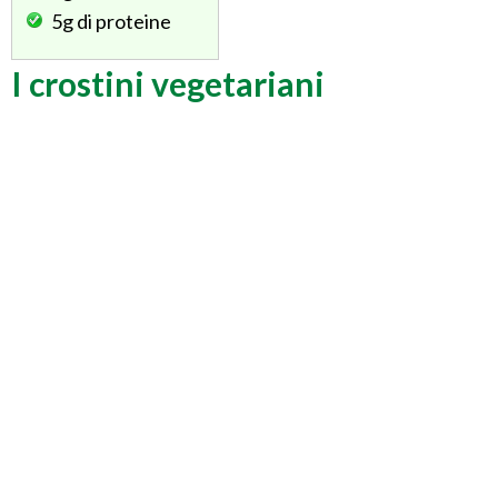
5g
di proteine
I crostini vegetariani