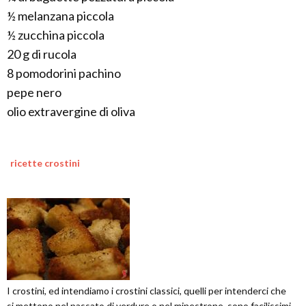
½ melanzana piccola
½ zucchina piccola
20 g di rucola
8 pomodorini pachino
pepe nero
olio extravergine di oliva
ricette crostini
I crostini, ed intendiamo i crostini classici, quelli per intenderci che
si mettono nel passato di verdure o nel minestrone, sono facilissimi