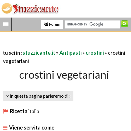
Forum
tu sei in :
stuzzicante.it
»
Antipasti
»
crostini
» crostini
vegetariani
crostini vegetariani
In questa pagina parleremo di :
Ricetta
italia
Viene servita come