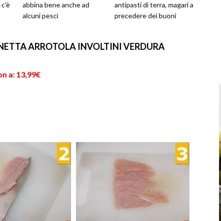
 c'è
abbina bene anche ad
antipasti di terra, magari a
alcuni pesci
precedere dei buoni
particolarmente saporiti e
risotti. Ottimi anche c...
grandi. Questo contor...
ETTA ARROTOLA INVOLTINI VERDURA
n a: 13,99€