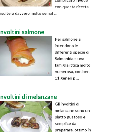
complicato invece
con questa ricetta
risulterà davvero molto sempl ...
involtini salmone
Per salmone si
intendono le
differenti specie di
Salmonidae, una
famiglia ittica molto
numerosa, con ben
11 generi p ...
involtini di melanzane
Gli involtini di
melanzane sono un
piatto gustoso e
semplice da
preparare, ottimo in