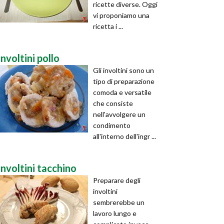
ricette diverse. Oggi
vi proponiamo una
ricetta i ...
involtini pollo
Gli involtini sono un
tipo di preparazione
comoda e versatile
che consiste
nell'avvolgere un
condimento
all'interno dell'ingr ...
involtini tacchino
Preparare degli
involtini
sembrerebbe un
lavoro lungo e