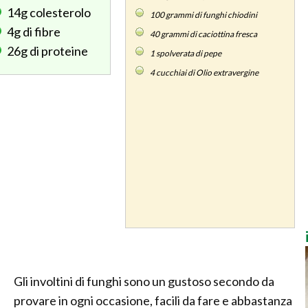
14g
colesterolo
100
grammi di funghi chiodini
4g
di fibre
40
grammi di caciottina fresca
26g
di proteine
1
spolverata di pepe
4
cucchiai di Olio extravergine
Gli involtini di funghi sono un gustoso secondo da
provare in ogni occasione, facili da fare e abbastanza