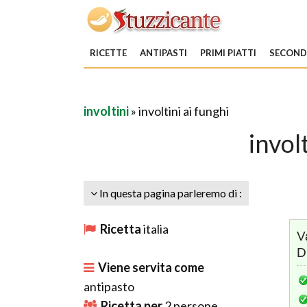
RICETTE
ANTIPASTI
PRIMI PIATTI
SECONDI
involtini
» involtini ai funghi
invol
In questa pagina parleremo di :
Ricetta
italia
V
D
Viene servita come
antipasto
Ricetta per
2
persone