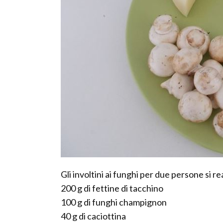
Gli involtini ai funghi per due persone si r
200 g di fettine di tacchino
100 g di funghi champignon
40 g di caciottina