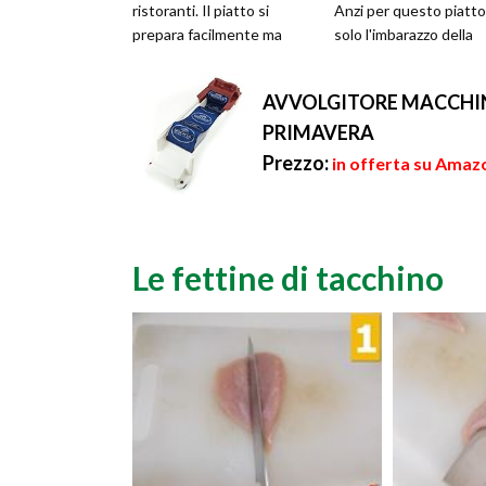
ristoranti. Il piatto si
Anzi per questo piatto
prepara facilmente ma
solo l'imbarazzo della
regala grandi sapori
scelta per quel che
soprat...
riguarda i...
AVVOLGITORE MACCHIN
PRIMAVERA
Prezzo:
in offerta su Amazo
Le fettine di tacchino