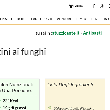
Forum
 PIATTI
DOLCI
PANE E PIZZA
VERDURE
BIMBY
BERE
IN 
tu sei in :
stuzzicante.it
»
Antipasti
»
tini ai funghi
alori Nutrizionali
Lista Degli Ingredienti
i Una Porzione:
231Kcal
14g
di grassi
200
grammi di petto di tacchino