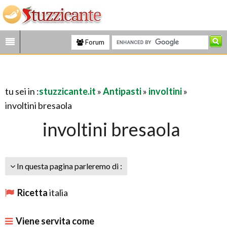
Forum
tu sei in :
stuzzicante.it
»
Antipasti
»
involtini
»
involtini bresaola
involtini bresaola
In questa pagina parleremo di :
Ricetta
italia
Viene servita come