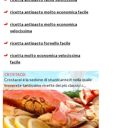
ricetta antipasto molto economica facile
ricetta antipasto molto economica
velocissima
ricetta antipasto fornello facile
ricetta molto economica velocissima
facile
CROSTACEI
Crostacei è la sezione di stuzzicante.it nella quale
troverete tantissime ricette dei più classici c...