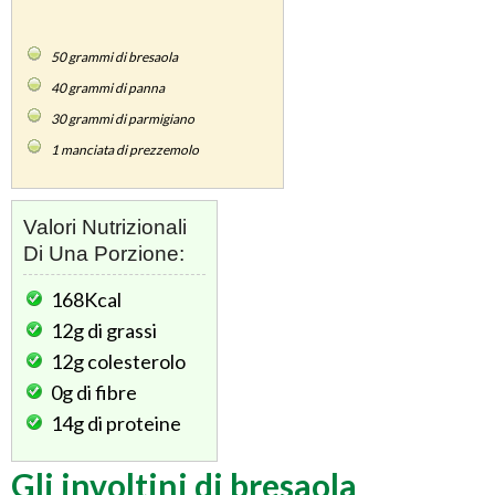
50
grammi di bresaola
40
grammi di panna
30
grammi di parmigiano
1
manciata di prezzemolo
Valori Nutrizionali
Di Una Porzione:
168Kcal
12g
di grassi
12g
colesterolo
0g
di fibre
14g
di proteine
Gli involtini di bresaola