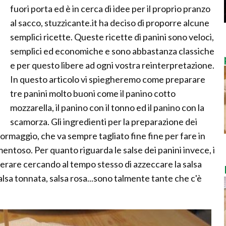
fuori porta ed è in cerca di idee per il proprio pranzo
al sacco, stuzzicante.it ha deciso di proporre alcune
semplici ricette. Queste ricette di panini sono veloci,
semplici ed economiche e sono abbastanza classiche
e per questo libere ad ogni vostra reinterpretazione.
In questo articolo vi spiegheremo come preparare
tre panini molto buoni come il panino cotto
mozzarella, il panino con il tonno ed il panino con la
scamorza. Gli ingredienti per la preparazione dei
formaggio, che va sempre tagliato fine fine per fare in
mentoso. Per quanto riguarda le salse dei panini invece, i
erare cercando al tempo stesso di azzeccare la salsa
alsa tonnata, salsa rosa...sono talmente tante che c'è