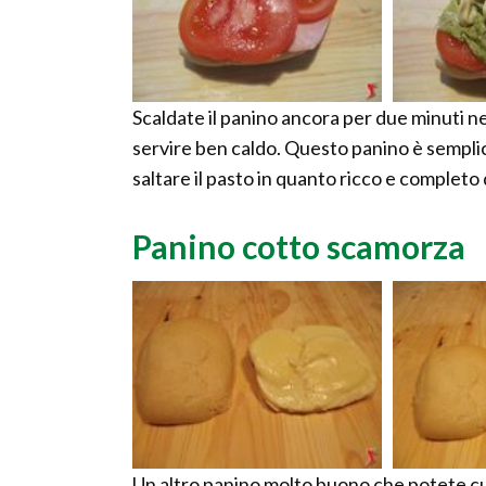
Scaldate il panino ancora per due minuti n
servire ben caldo. Questo panino è semplic
saltare il pasto in quanto ricco e completo di
Panino cotto scamorza
Un altro panino molto buono che potete cu