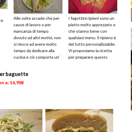
Alle volte accade che per
I fagottini ripieni sono un
te
cause di lavoro o per
piatto molto apprezzato e
mancanza di tempo
che stanno bene con
dovuto ad altri motivi, non
qualsiasi menu. Il ripieno è
si riesce ad avere molto
del tutto personalizzabile.
tempo da dedicare alla
Vi proponiamo la ricetta
cucina e ciò comporta un’
per preparare questo
one
alimentazione dove il
impasto friabile, morbi...
gusto e ...
per baguette
n a: 16,98€