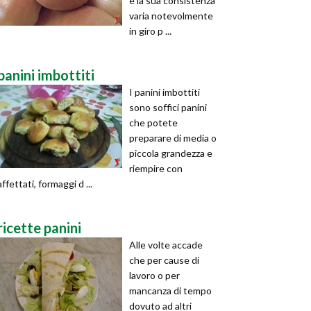
e la sua consistenza
varia notevolmente
in giro p ...
panini imbottiti
I panini imbottiti
sono soffici panini
che potete
preparare di media o
piccola grandezza e
riempire con
affettati, formaggi d ...
ricette panini
Alle volte accade
che per cause di
lavoro o per
mancanza di tempo
dovuto ad altri