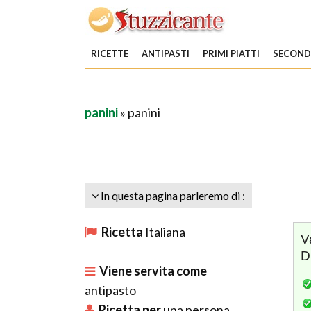
RICETTE
ANTIPASTI
PRIMI PIATTI
SECONDI
panini
» panini
In questa pagina parleremo di :
Ricetta
Italiana
V
D
Viene servita come
antipasto
Ricetta per
una
persona