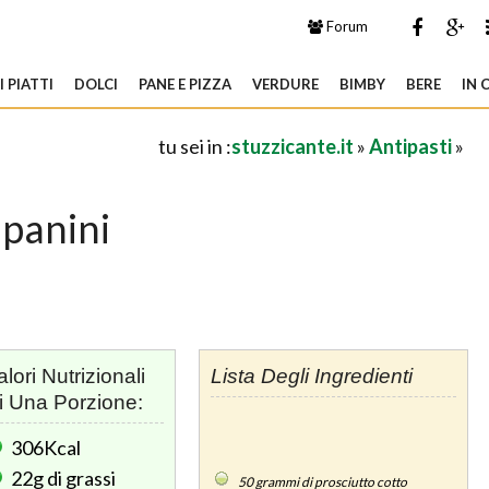
Forum
 PIATTI
DOLCI
PANE E PIZZA
VERDURE
BIMBY
BERE
IN 
tu sei in :
stuzzicante.it
»
Antipasti
»
panini
alori Nutrizionali
Lista Degli Ingredienti
i Una Porzione:
306Kcal
22g
di grassi
50
grammi di prosciutto cotto