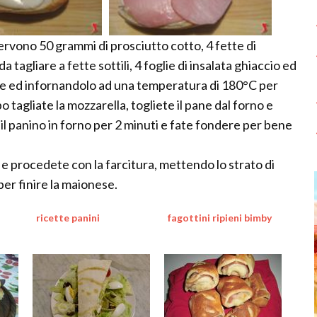
ervono 50 grammi di prosciutto cotto, 4 fette di
tagliare a fette sottili, 4 foglie di insalata ghiaccio ed
pane ed infornandolo ad una temperatura di 180°C per
o tagliate la mozzarella, togliete il pane dal forno e
il panino in forno per 2 minuti e fate fondere per bene
 e procedete con la farcitura, mettendo lo strato di
per finire la maionese.
ricette panini
fagottini ripieni bimby