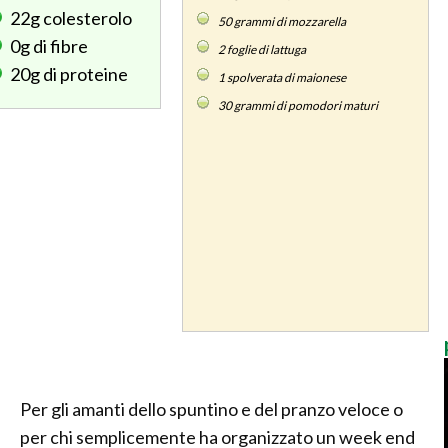
22g
colesterolo
50
grammi di mozzarella
0g
di fibre
2
foglie di lattuga
20g
di proteine
1
spolverata di maionese
30
grammi di pomodori maturi
Per gli amanti dello spuntino e del pranzo veloce o
per chi semplicemente ha organizzato un week end