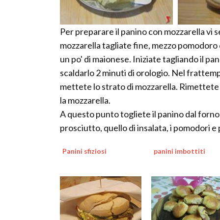
Per preparare il panino con mozzarella vi s
mozzarella tagliate fine, mezzo pomodoro da 
un po' di maionese. Iniziate tagliando il 
scaldarlo 2 minuti di orologio. Nel frattemp
mettete lo strato di mozzarella. Rimettete 
la mozzarella.
A questo punto togliete il panino dal forno
prosciutto, quello di insalata, i pomodori e 
Panini sfiziosi
panini imbottiti