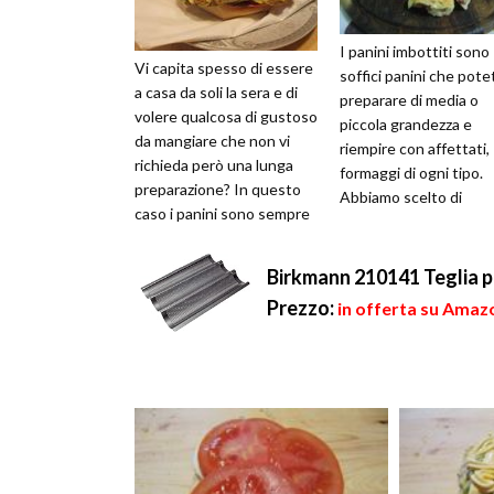
I panini imbottiti sono
Vi capita spesso di essere
soffici panini che pote
a casa da soli la sera e di
preparare di media o
volere qualcosa di gustoso
piccola grandezza e
da mangiare che non vi
riempire con affettati,
richieda però una lunga
formaggi di ogni tipo.
preparazione? In questo
Abbiamo scelto di
caso i panini sono sempre
presentarvi una versi
un ottimo alleato poi...
con vari affettati ...
Birkmann 210141 Teglia 
Prezzo:
in offerta su Amazo