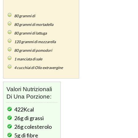
80
grammi di
80
grammi di mortadella
80
grammi di lattuga
120
grammi di mozzarella
80
grammi di pomodori
1
manciata di sale
4
cucchiai di Olio extravergine
Valori Nutrizionali
Di Una Porzione:
422Kcal
26g
di grassi
26g
colesterolo
5g
di fibre