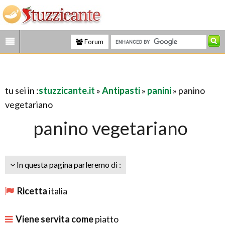
Forum
tu sei in :
stuzzicante.it
»
Antipasti
»
panini
» panino
vegetariano
panino vegetariano
In questa pagina parleremo di :
Ricetta
italia
Viene servita come
piatto