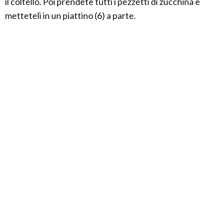
il coltello. Poi prendete tutti i pezzetti di zucchina e
metteteli in un piattino (6) a parte.