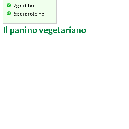
7g
di fibre
6g
di proteine
Il panino vegetariano