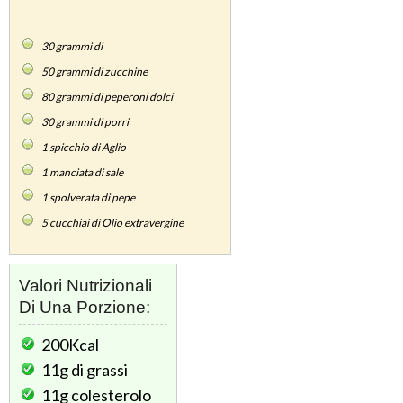
30
grammi di
50
grammi di zucchine
80
grammi di peperoni dolci
30
grammi di porri
1
spicchio di Aglio
1
manciata di sale
1
spolverata di pepe
5
cucchiai di Olio extravergine
Valori Nutrizionali
Di Una Porzione:
200Kcal
11g
di grassi
11g
colesterolo