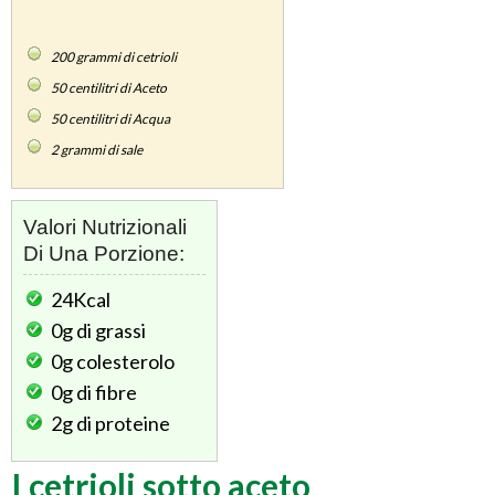
200
grammi di cetrioli
50
centilitri di Aceto
50
centilitri di Acqua
2
grammi di sale
Valori Nutrizionali
Di Una Porzione:
24Kcal
0g
di grassi
0g
colesterolo
0g
di fibre
2g
di proteine
I cetrioli sotto aceto