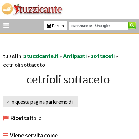
Forum
tu sei in :
stuzzicante.it
»
Antipasti
»
sottaceti
»
cetrioli sottaceto
cetrioli sottaceto
In questa pagina parleremo di :
Ricetta
italia
Viene servita come