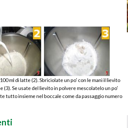
00 ml di latte (2). Sbriciolate un po' con le mani il lievito
 (3). Se usate del lievito in polvere mescolatelo un po'
erite tutto insieme nel boccale come da passaggio numero
enti