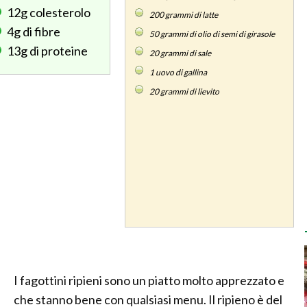
12g
colesterolo
200
grammi di latte
4g
di fibre
50
grammi di olio di semi di girasole
13g
di proteine
20
grammi di sale
1
uovo di gallina
20
grammi di lievito
I fagottini ripieni sono un piatto molto apprezzato e
che stanno bene con qualsiasi menu. Il ripieno è del