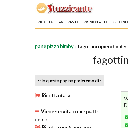
RICETTE
ANTIPASTI
PRIMI PIATTI
SECONDI
pane pizza bimby
» fagottini ripieni bimby
fagottin
In questa pagina parleremo di :
Ricetta
italia
V
D
Viene servita come
piatto
unico
Ricetta per
5
persone