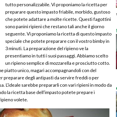
tutto personalizzabile. Vi proponiamo la ricetta per
preparare questo impasto friabile, morbido, gustoso
che potete adattare a molte ricette. Questi fagottini
sono panini ripieni che restano tali anche il giorno
seguente. Vi proponiamo la ricetta di questo impasto
speciale che potete preparare con il vostro bimby in
3 minuti. La preparazione del ripieno ve la
presentiamo in tutti i suoi passaggi. Abbiamo scelto
un ripieno semplice di mozzarella e prosciutto cotto.
ome piatto unico, magari accompagnandoli con del
 preparare degli antipasti da servire freddi o per
. L'ideale sarebbe prepararli con vari ripieni in modo da
do la ricetta base dell'impasto potete prepare i
ripieno volete.