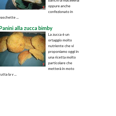
banchi di macelleria
oppure anche
confezionato in
vaschette ...
Panini alla zucca bimby
La zucca è un
ortaggio molto
nutriente che vi
proponiamo oggi in
una ricetta molto
particolare che
metterà in moto
tutta la v ...