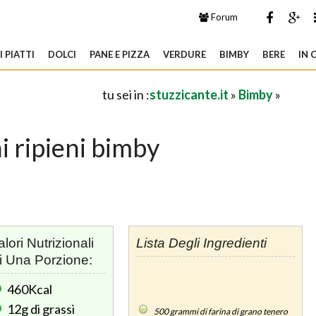
Forum
 PIATTI
DOLCI
PANE E PIZZA
VERDURE
BIMBY
BERE
IN 
tu sei in :
stuzzicante.it
»
Bimby
»
i ripieni bimby
alori Nutrizionali
Lista Degli Ingredienti
i Una Porzione:
460Kcal
12g
di grassi
500
grammi di farina di grano tenero