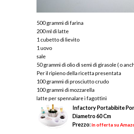
500 grammi di farina
200 ml di latte
1 cubetto di lievito
1 uovo
sale
50 grammi di olio di semi di girasole ( o anc
Per il ripieno della ricetta presentata
100 grammi di prosciutto crudo
100 grammi di mozzarella
latte per spennalare i fagottini
Infactory Portabibite Por
Diametro 60 Cm
Prezzo:
in offerta su Amazo