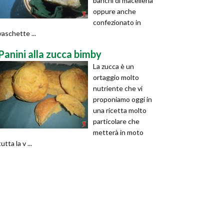
banchi di macelleria
oppure anche
confezionato in
vaschette ...
Panini alla zucca bimby
La zucca è un
ortaggio molto
nutriente che vi
proponiamo oggi in
una ricetta molto
particolare che
metterà in moto
tutta la v ...