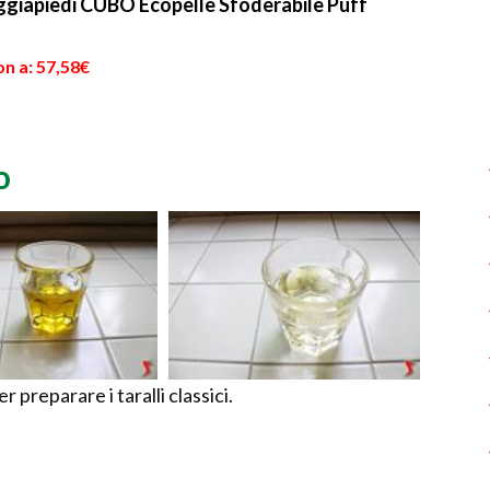
giapiedi CUBO Ecopelle Sfoderabile Puff
n a: 57,58€
o
 preparare i taralli classici.