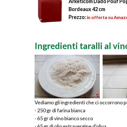
Arketicom Dado Pouf Pog
Bordeaux 42 cm
Prezzo:
in offerta su Amazo
Ingredienti taralli al vin
Vediamo gli ingredienti che ci occorrono per
- 250 gr di farina bianca
- 65 gr di vino bianco secco
- 65 gr di olio extravergine d'oliva