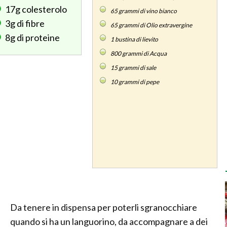
17g
colesterolo
65
grammi di vino bianco
3g
di fibre
65
grammi di Olio extravergine
8g
di proteine
1
bustina di lievito
800
grammi di Acqua
15
grammi di sale
10
grammi di pepe
Da tenere in dispensa per poterli sgranocchiare
quando si ha un languorino, da accompagnare a dei