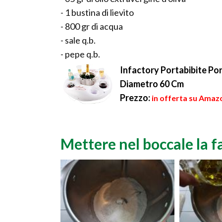
- 1 bustina di lievito
- 800 gr di acqua
- sale q.b.
- pepe q.b.
Infactory Portabibite Por
Diametro 60 Cm
Prezzo:
in offerta su Amazo
Mettere nel boccale la fa