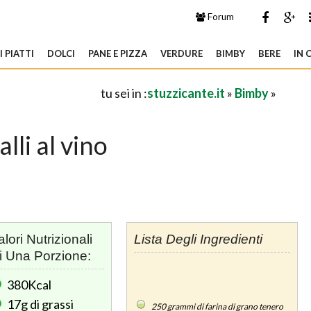
Forum
 PIATTI
DOLCI
PANE E PIZZA
VERDURE
BIMBY
BERE
IN 
tu sei in :
stuzzicante.it
»
Bimby
»
alli al vino
alori Nutrizionali
Lista Degli Ingredienti
i Una Porzione:
380Kcal
17g
di grassi
250
grammi di farina di grano tenero