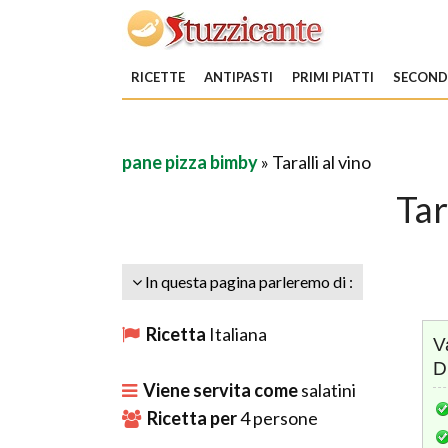
RICETTE
ANTIPASTI
PRIMI PIATTI
SECONDI
pane pizza bimby
» Taralli al vino
Tar
In questa pagina parleremo di :
Ricetta
Italiana
V
D
Viene servita come
salatini
Ricetta per
4
persone