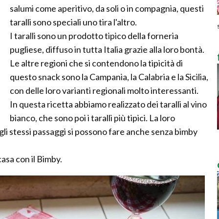
salumi come aperitivo, da soli o in compagnia, questi
taralli sono speciali uno tira l'altro.
I taralli sono un prodotto tipico della forneria
pugliese, diffuso in tutta Italia grazie alla loro bontà.
Le altre regioni che si contendono la tipicità di
questo snack sono la Campania, la Calabria e la Sicilia,
con delle loro varianti regionali molto interessanti.
In questa ricetta abbiamo realizzato dei taralli al vino
bianco, che sono poi i taralli più tipici. La loro
 gli stessi passaggi si possono fare anche senza bimby
asa con il Bimby.