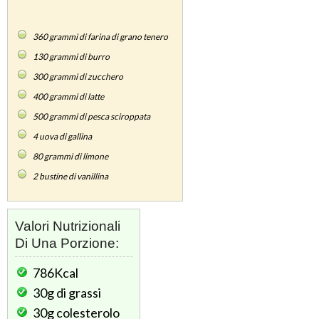
360
grammi di farina di grano tenero
130
grammi di burro
300
grammi di zucchero
400
grammi di latte
500
grammi di pesca sciroppata
4
uova di gallina
80
grammi di limone
2
bustine di vanillina
Valori Nutrizionali
Di Una Porzione:
786Kcal
30g
di grassi
30g
colesterolo