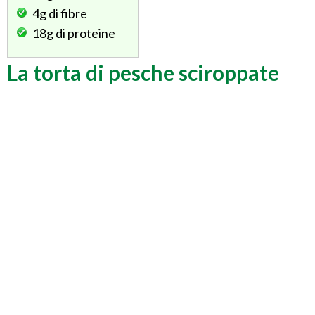
4g
di fibre
18g
di proteine
La torta di pesche sciroppate