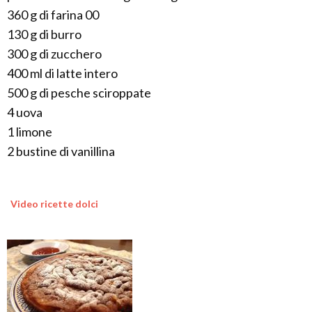
360 g di farina 00
130 g di burro
300 g di zucchero
400 ml di latte intero
500 g di pesche sciroppate
4 uova
1 limone
2 bustine di vanillina
Video ricette dolci