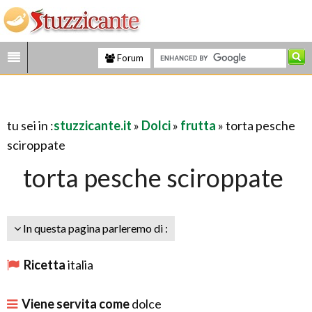
Forum
tu sei in :
stuzzicante.it
»
Dolci
»
frutta
» torta pesche
sciroppate
torta pesche sciroppate
In questa pagina parleremo di :
Ricetta
italia
Viene servita come
dolce