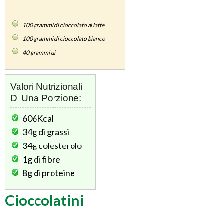
100
grammi di cioccolato al latte
100
grammi di cioccolato bianco
40
grammi di
Valori Nutrizionali
Di Una Porzione:
606Kcal
34g
di grassi
34g
colesterolo
1g
di fibre
8g
di proteine
Cioccolatini