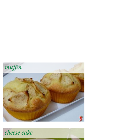
muffin
cheese cake