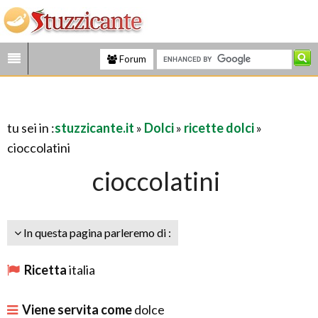
Forum
tu sei in :
stuzzicante.it
»
Dolci
»
ricette dolci
»
cioccolatini
cioccolatini
In questa pagina parleremo di :
Ricetta
italia
Viene servita come
dolce