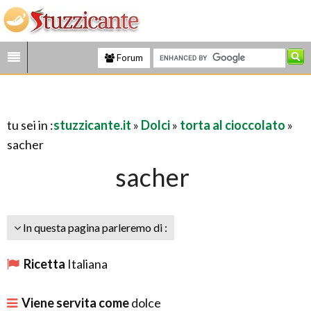
Forum
tu sei in :
stuzzicante.it
»
Dolci
»
torta al cioccolato
»
sacher
sacher
In questa pagina parleremo di :
Ricetta
Italiana
Viene servita come
dolce