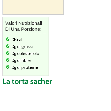
Valori Nutrizionali
Di Una Porzione:
0Kcal
0g
di grassi
0g
colesterolo
0g
di fibre
0g
di proteine
La torta sacher