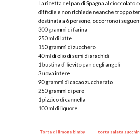
La ricetta del pan di Spagna al cioccolat
difficile e non richiede neanche troppo te
destinata a 6 persone, occorrono i seguent
300 grammi di farina
250 ml di latte
150 grammi di zucchero
40 ml di olio di semi di arachidi
1 bustina di lievito pan degli angeli
3 uova intere
90 grammi di cacao zuccherato
250 grammi di pere
1 pizzico di cannella
100 ml di liquore.
Torta di limone bimby
torta salata zucchi