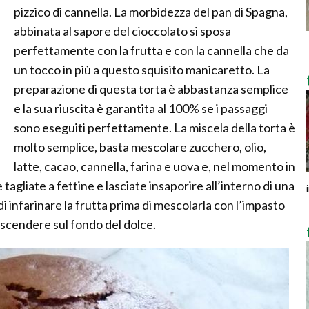
pizzico di cannella. La morbidezza del pan di Spagna,
abbinata al sapore del cioccolato si sposa
perfettamente con la frutta e con la cannella che da
un tocco in più a questo squisito manicaretto. La
preparazione di questa torta è abbastanza semplice
e la sua riuscita è garantita al 100% se i passaggi
sono eseguiti perfettamente. La miscela della torta è
molto semplice, basta mescolare zucchero, olio,
latte, cacao, cannella, farina e uova e, nel momento in
 tagliate a fettine e lasciate insaporire all’interno di una
 di infarinare la frutta prima di mescolarla con l’impasto
 scendere sul fondo del dolce.