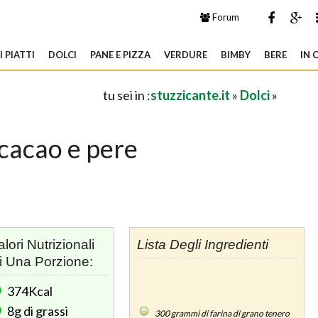
Forum
 PIATTI
DOLCI
PANE E PIZZA
VERDURE
BIMBY
BERE
IN 
tu sei in :
stuzzicante.it
»
Dolci
»
 cacao e pere
alori Nutrizionali
Lista Degli Ingredienti
i Una Porzione:
374Kcal
8g
di grassi
300
grammi di farina di grano tenero