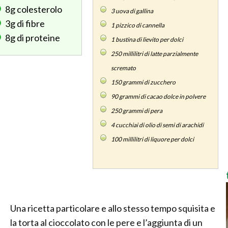
8g
colesterolo
3
uova di gallina
3g
di fibre
1
pizzico di cannella
8g
di proteine
1
bustina di lievito per dolci
250
millilitri di latte parzialmente
scremato
150
grammi di zucchero
90
grammi di cacao dolce in polvere
250
grammi di pera
4
cucchiai di olio di semi di arachidi
100
millilitri di liquore per dolci
Una ricetta particolare e allo stesso tempo squisita e
la torta al cioccolato con le pere e l’aggiunta di un