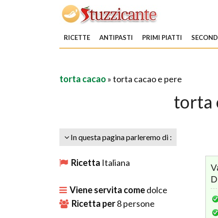
RICETTE
ANTIPASTI
PRIMI PIATTI
SECONDI
torta cacao
» torta cacao e pere
torta
In questa pagina parleremo di :
Ricetta
Italiana
V
D
Viene servita come
dolce
Ricetta per
8
persone