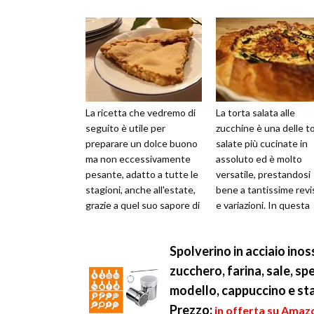
La ricetta che vedremo di
La torta salata alle
seguito è utile per
zucchine è una delle t
preparare un dolce buono
salate più cucinate in
ma non eccessivamente
assoluto ed è molto
pesante, adatto a tutte le
versatile, prestandosi
stagioni, anche all'estate,
bene a tantissime revi
grazie a quel suo sapore di
e variazioni. In questa
agrumi che lo rende spec...
ricetta vi illustreremo
torta ...
Spolverino in acciaio inos
zucchero, farina, sale, spe
modello, cappuccino e sta
Prezzo:
in offerta su Amazo