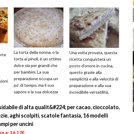
La torta della nonna, o la
Una volta provata, questa
orte
torta ai pinoli, è un ottimo
ricetta conquisterà un
dolce sia per grandi che
posto d'onore in cucina,
per bambini. La sua
questo grazie alla
preparazione occupa un
semplicità e alla velocità di
sioni
po’ di tempo, ma il suo
preparazione e alla sua
sapore e la sua dolcezza
incredibile versatilità,
 una
ripagano lo sforzo che
infatti questa torta salata
comp...
...
sidabile di alta qualit&#224; per cacao, cioccolato,
zie, aghi scolpiti, scatole fantasia, 16 modelli
mpi per uncini
n a: 16,17€