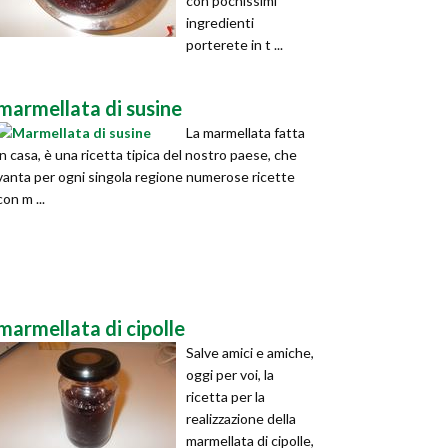
con pochissimi
ingredienti
porterete in t ...
marmellata di susine
La marmellata fatta
in casa, è una ricetta tipica del nostro paese, che
vanta per ogni singola regione numerose ricette
con m ...
marmellata di cipolle
Salve amici e amiche,
oggi per voi, la
ricetta per la
realizzazione della
marmellata di cipolle,