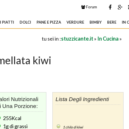
Forum
 PIATTI
DOLCI
PANE E PIZZA
VERDURE
BIMBY
BERE
IN 
tu sei in :
stuzzicante.it
»
In Cucina
»
ellata kiwi
alori Nutrizionali
Lista Degli Ingredienti
i Una Porzione:
255Kcal
1g
di grassi
1
chilo di kiwi