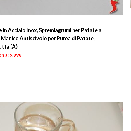
e in Acciaio Inox, Spremiagrumi per Patate a
 Manico Antiscivolo per Purea di Patate,
utta (A)
n a: 9,99€