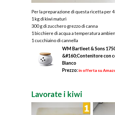
Per la preparazione di questa ricetta per 4
1 kg di kiwi maturi
300 g di zucchero grezzo di canna
1 bicchiere di acqua a temperatura ambie
1 cucchiaino di cannella
WM Bartleet & Sons 1750
&#160;Contenitore con cop
Bianco
Prezzo:
in offerta su Amazo
Lavorate i kiwi