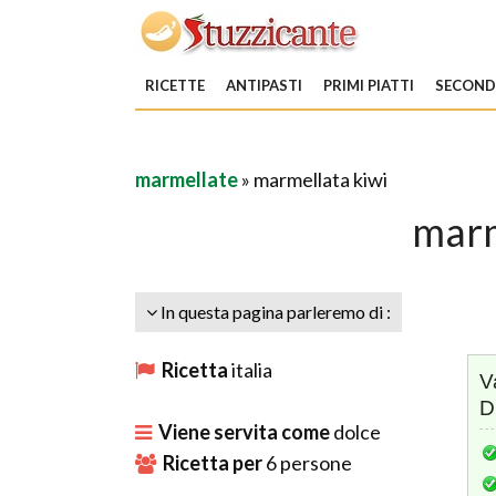
RICETTE
ANTIPASTI
PRIMI PIATTI
SECONDI
marmellate
» marmellata kiwi
marm
In questa pagina parleremo di :
Ricetta
italia
V
D
Viene servita come
dolce
Ricetta per
6
persone