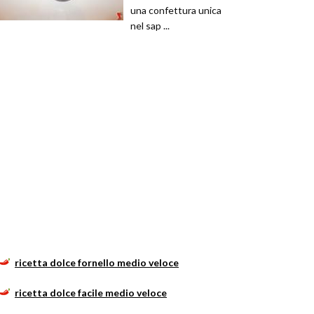
una confettura unica
nel sap ...
ricetta dolce fornello medio veloce
ricetta dolce facile medio veloce