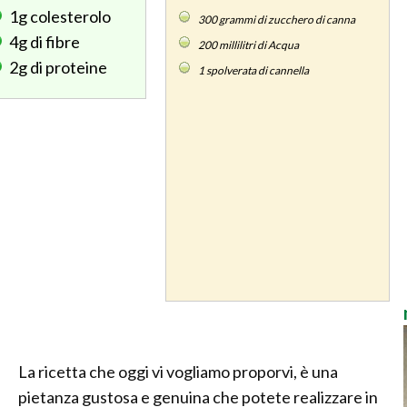
1g
colesterolo
300
grammi di zucchero di canna
4g
di fibre
200
millilitri di Acqua
2g
di proteine
1
spolverata di cannella
La ricetta che oggi vi vogliamo proporvi, è una
pietanza gustosa e genuina che potete realizzare in