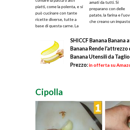
condire la pasta o altri
amati da tutti. Si
piatti, come la polenta, e si
preparano con delle
può cucinare con tante
patate, la farina e l'uov
ricette diverse, tutte a
che creano un impasto
base di questa carne. La
utilizzare per preparar
preparazione è comu...
que...
SHICCF Banana Banana aff
Banana Rende l'attrezzo di
Banana Utensili da Taglio
Prezzo:
in offerta su Amazo
Cipolla