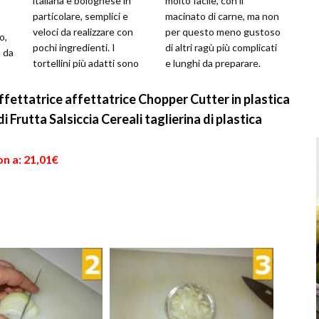
italiana e bolognese in
molto facile, con il
particolare, semplici e
macinato di carne, ma non
veloci da realizzare con
per questo meno gustoso
o,
pochi ingredienti. I
di altri ragù più complicati
 da
tortellini più adatti sono
e lunghi da preparare.
e
ancora una volta quelli di
Questo sugo infatti si
c...
prepara in pochi...
ettatrice affettatrice Chopper Cutter in plastica
 Frutta Salsiccia Cereali taglierina di plastica
n a: 21,01€