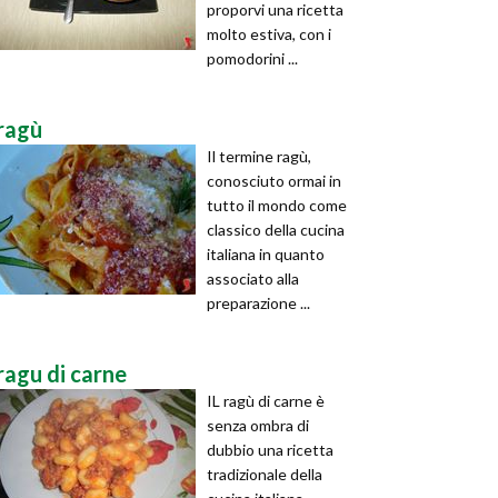
proporvi una ricetta
molto estiva, con i
pomodorini ...
ragù
Il termine ragù,
conosciuto ormai in
tutto il mondo come
classico della cucina
italiana in quanto
associato alla
preparazione ...
ragu di carne
IL ragù di carne è
senza ombra di
dubbio una ricetta
tradizionale della