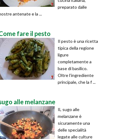
cucina italiana,
preparato dalle
nostre antenate e la ...
Come fare il pesto
Il pesto è una ricetta
tipica della regione
ligure
completamente a
base di basilico.
Oltre l’ingrediente
principale, che la f ...
sugo alle melanzane
IL sugo alle
melanzane è
sicuramente una
delle specialità
legate alle culture