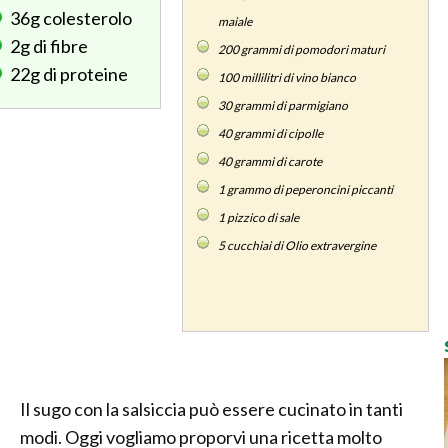
36g
colesterolo
maiale
2g
di fibre
200
grammi di pomodori maturi
22g
di proteine
100
millilitri di vino bianco
30
grammi di parmigiano
40
grammi di cipolle
40
grammi di carote
1
grammo di peperoncini piccanti
1
pizzico di sale
5
cucchiai di Olio extravergine
Il sugo con la salsiccia può essere cucinato in tanti
modi. Oggi vogliamo proporvi una ricetta molto