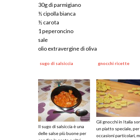
30g di parmigiano
½ cipolla bianca
½ carota
1 peperoncino
sale
olio extravergine di oliva
sugo di salsiccia
gnocchi ricette
Gli gnocchi in Italia so
Il sugo di salsiccia è una
un piatto speciale, per
delle salse più buone per
occasioni particolari, 