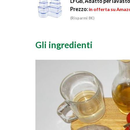
LFGB, Adatto per lavasto
Prezzo:
in offerta su Amazo
(Risparmi 8€)
Gli ingredienti