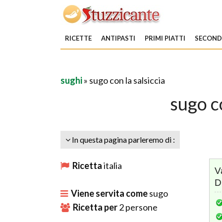
RICETTE
ANTIPASTI
PRIMI PIATTI
SECONDI
sughi
» sugo con la salsiccia
sugo co
In questa pagina parleremo di :
Ricetta
italia
V
D
Viene servita come
sugo
Ricetta per
2
persone