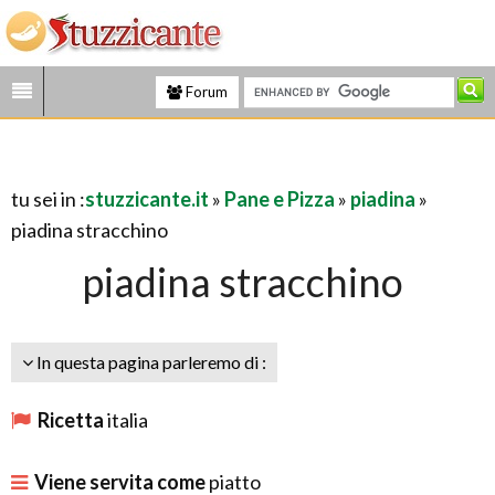
Forum
tu sei in :
stuzzicante.it
»
Pane e Pizza
»
piadina
»
piadina stracchino
piadina stracchino
In questa pagina parleremo di :
Ricetta
italia
Viene servita come
piatto