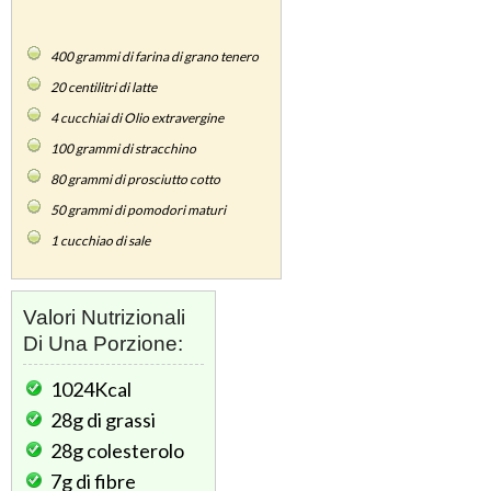
400
grammi di farina di grano tenero
20
centilitri di latte
4
cucchiai di Olio extravergine
100
grammi di stracchino
80
grammi di prosciutto cotto
50
grammi di pomodori maturi
1
cucchiao di sale
Valori Nutrizionali
Di Una Porzione:
1024Kcal
28g
di grassi
28g
colesterolo
7g
di fibre