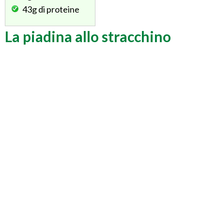
43g
di proteine
La piadina allo stracchino