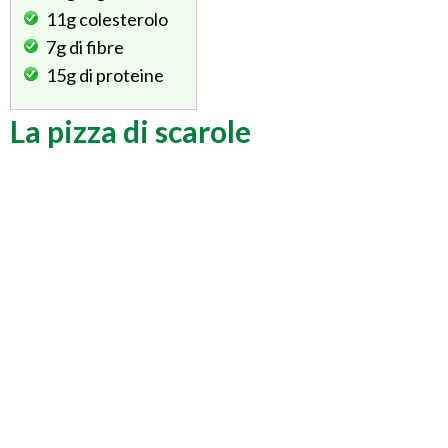
11g
colesterolo
7g
di fibre
15g
di proteine
La pizza di scarole