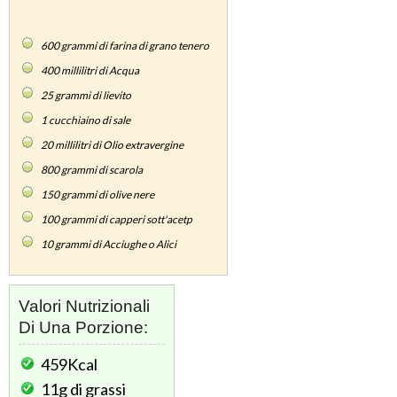
600
grammi di farina di grano tenero
400
millilitri di Acqua
25
grammi di lievito
1
cucchiaino di sale
20
millilitri di Olio extravergine
800
grammi di scarola
150
grammi di olive nere
100
grammi di capperi sott'acetp
10
grammi di Acciughe o Alici
Valori Nutrizionali
Di Una Porzione:
459Kcal
11g
di grassi