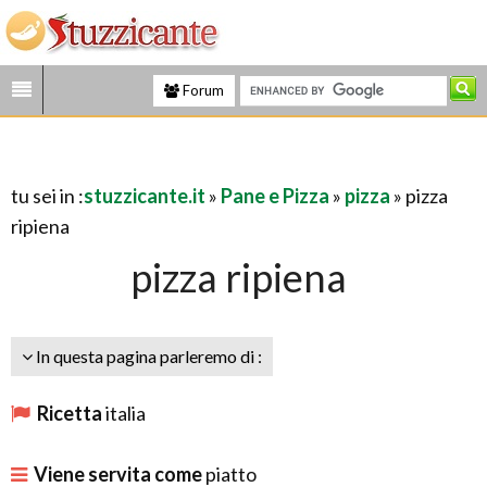
Forum
tu sei in :
stuzzicante.it
»
Pane e Pizza
»
pizza
» pizza
ripiena
pizza ripiena
In questa pagina parleremo di :
Ricetta
italia
Viene servita come
piatto