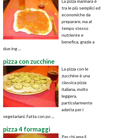
La pizza marinara è
tra le più semplici ed
economiche da
preparare, ma al
tempo stesso
nutriente e
benefica, grazie a
due ing ...
pizza con zucchine
La pizza con le
zucchine è una
classica pizza
italiana, molto
leggera,
particolarmente
adatta per i
vegetariani. Fatta con po ...
pizza 4 formaggi
Per chi ama il