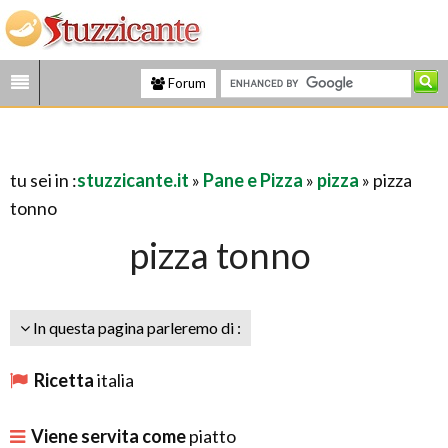
Forum
tu sei in :
stuzzicante.it
»
Pane e Pizza
»
pizza
» pizza
tonno
pizza tonno
In questa pagina parleremo di :
Ricetta
italia
Viene servita come
piatto