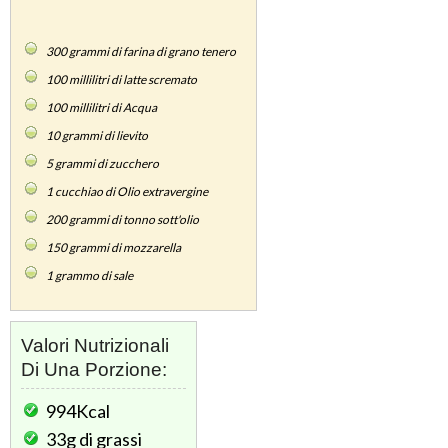
300
grammi di farina di grano tenero
100
millilitri di latte scremato
100
millilitri di Acqua
10
grammi di lievito
5
grammi di zucchero
1
cucchiao di Olio extravergine
200
grammi di tonno sott'olio
150
grammi di mozzarella
1
grammo di sale
Valori Nutrizionali
Di Una Porzione:
994Kcal
33g
di grassi