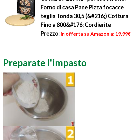
Forno di casa Pane Pizza focacce
teglia Tonda 30,5 (&#216;) Cottura
Fino a 800&#176; Cordierite
Prezzo:
in offerta su Amazon a: 19,99€
Preparate l'impasto