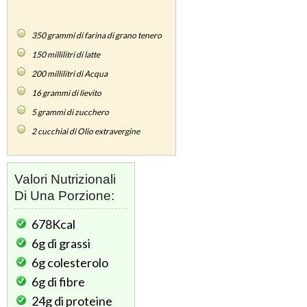
350
grammi di farina di grano tenero
150
millilitri di latte
200
millilitri di Acqua
16
grammi di lievito
5
grammi di zucchero
2
cucchiai di Olio extravergine
Valori Nutrizionali
Di Una Porzione:
678Kcal
6g
di grassi
6g
colesterolo
6g
di fibre
24g
di proteine