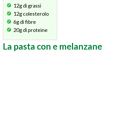
12g
di grassi
12g
colesterolo
6g
di fibre
20g
di proteine
La pasta con e melanzane