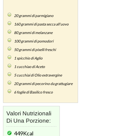
20
grammi di parmigiano
160
grammi di pasta secca all'uovo
80
grammi di melanzane
100
grammi di pomodori
50
grammi di piselli freschi
1
spicchio di Aglio
1
cucchiao di Aceto
5
cucchiai di Olio extravergine
20
grammi di pecorino da grattugiare
6
foglie di Basilico fresco
Valori Nutrizionali
Di Una Porzione:
449Kcal