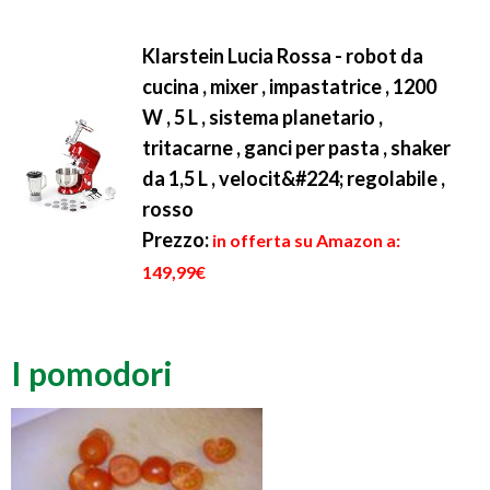
Klarstein Lucia Rossa - robot da
cucina , mixer , impastatrice , 1200
W , 5 L , sistema planetario ,
tritacarne , ganci per pasta , shaker
da 1,5 L , velocit&#224; regolabile ,
rosso
Prezzo:
in offerta su Amazon a:
149,99€
I pomodori