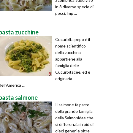
Scombrida suddiviso
in 8 diverse specie di
pesci, imp ...
pasta zucchine
Cucurbita pepo è il
nome scientifico
della zucchina
appartiene alla
famiglia delle
Cucurbitacee, ed è
originaria
dell'America ...
pasta salmone
Il salmone fa parte
della grande famiglia
della Salmonidae che
si differenzia in più di
dieci generi e oltre