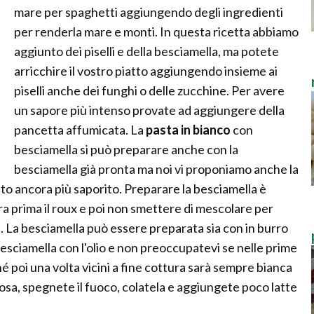
mare per spaghetti aggiungendo degli ingredienti
per renderla mare e monti. In questa ricetta abbiamo
aggiunto dei piselli e della besciamella, ma potete
arricchire il vostro piatto aggiungendo insieme ai
piselli anche dei funghi o delle zucchine. Per avere
un sapore più intenso provate ad aggiungere della
pancetta affumicata. La
pasta in bianco
con
besciamella si può preparare anche con la
besciamella già pronta ma noi vi proponiamo anche la
tto ancora più saporito. Preparare la besciamella è
a prima il roux e poi non smettere di mescolare per
si. La besciamella può essere preparata sia con in burro
 besciamella con l'olio e non preoccupatevi se nelle prime
ché poi una volta vicini a fine cottura sarà sempre bianca
mosa, spegnete il fuoco, colatela e aggiungete poco latte