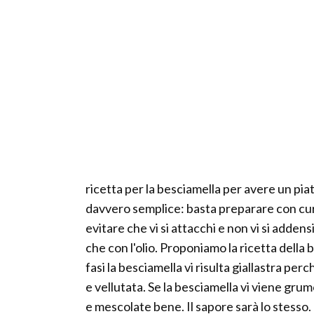
ricetta per la besciamella per avere un pia
davvero semplice: basta preparare con cur
evitare che vi si attacchi e non vi si adden
che con l'olio. Proponiamo la ricetta della
fasi la besciamella vi risulta giallastra per
e vellutata. Se la besciamella vi viene gru
e mescolate bene. Il sapore sarà lo stesso.