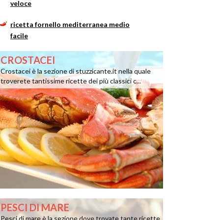
veloce
ricetta fornello mediterranea medio
facile
CROSTACEI
Crostacei è la sezione di stuzzicante.it nella quale
troverete tantissime ricette dei più classici c...
PESCI DI MARE
Pesci di mare è la sezione dove trovate tante ricette