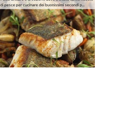
di pesce per cucinare dei buonissimi secondi p...