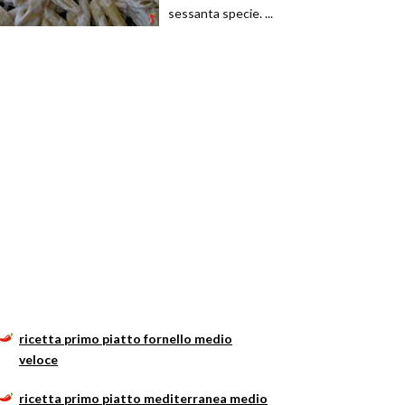
sessanta specie. ...
ricetta primo piatto fornello medio
veloce
ricetta primo piatto mediterranea medio