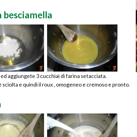
a besciamella
o ed aggiungete 3 cucchiai di farina setacciata.
è sciolta e quindi il roux , omogeneo e cremoso e pronto.
a