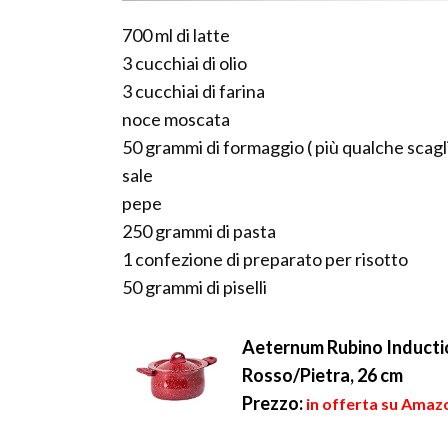
700 ml di latte
3 cucchiai di olio
3 cucchiai di farina
noce moscata
50 grammi di formaggio ( più qualche scagl
sale
pepe
250 grammi di pasta
1 confezione di preparato per risotto
50 grammi di piselli
Aeternum Rubino Inductio
Rosso/Pietra, 26 cm
Prezzo:
in offerta su Amazo