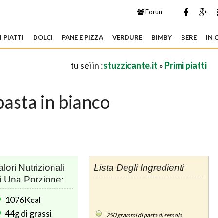
Forum
 PIATTI
DOLCI
PANE E PIZZA
VERDURE
BIMBY
BERE
IN 
tu sei in :
stuzzicante.it
»
Primi piatti
pasta in bianco
alori Nutrizionali
Lista Degli Ingredienti
i Una Porzione:
1076Kcal
44g
di grassi
250
grammi di pasta di semola