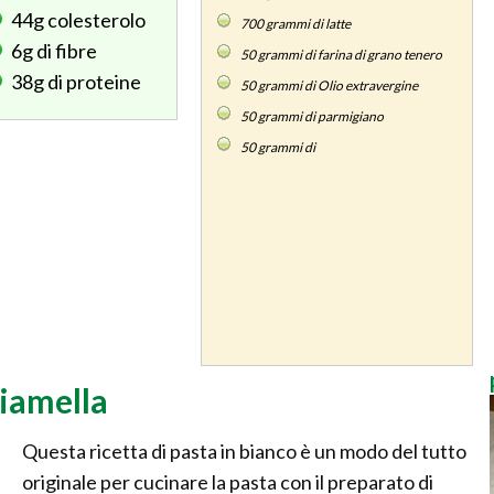
44g
colesterolo
700
grammi di latte
6g
di fibre
50
grammi di farina di grano tenero
38g
di proteine
50
grammi di Olio extravergine
50
grammi di parmigiano
50
grammi di
ciamella
Questa ricetta di pasta in bianco è un modo del tutto
originale per cucinare la pasta con il preparato di