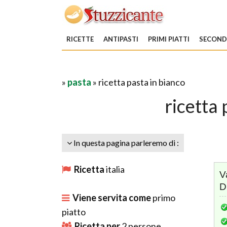
RICETTE
ANTIPASTI
PRIMI PIATTI
SECONDI
»
pasta
» ricetta pasta in bianco
ricetta 
In questa pagina parleremo di :
Ricetta
italia
V
D
Viene servita come
primo
piatto
Ricetta per
2
persone