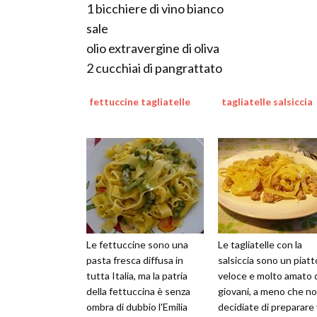
1 bicchiere di vino bianco
sale
olio extravergine di oliva
2 cucchiai di pangrattato
fettuccine tagliatelle
tagliatelle salsiccia
Le fettuccine sono una
Le tagliatelle con la
pasta fresca diffusa in
salsiccia sono un piatt
tutta Italia, ma la patria
veloce e molto amato 
della fettuccina è senza
giovani, a meno che n
ombra di dubbio l'Emilia
decidiate di preparare 