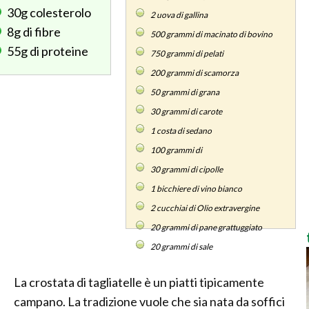
30g
colesterolo
2
uova di gallina
8g
di fibre
500
grammi di macinato di bovino
55g
di proteine
750
grammi di pelati
200
grammi di scamorza
50
grammi di grana
30
grammi di carote
1
costa di sedano
100
grammi di
30
grammi di cipolle
1
bicchiere di vino bianco
2
cucchiai di Olio extravergine
20
grammi di pane grattuggiato
20
grammi di sale
La crostata di tagliatelle è un piatti tipicamente
campano. La tradizione vuole che sia nata da soffici