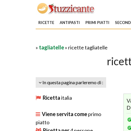
RICETTE
ANTIPASTI
PRIMI PIATTI
SECONDI
»
tagliatelle
» ricette tagliatelle
ricet
In questa pagina parleremo di :
Ricetta
italia
V
D
Viene servita come
primo
piatto
Ricetta per
4
persone