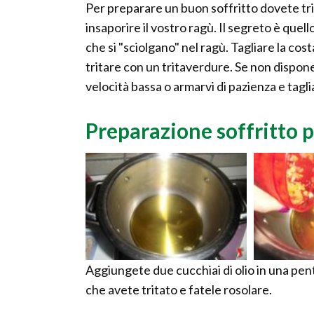
Per preparare un buon soffritto dovete tri
insaporire il vostro ragù. Il segreto è quel
che si "sciolgano" nel ragù. Tagliare la costa
tritare con un tritaverdure. Se non dispone
velocità bassa o armarvi di pazienza e tagl
Preparazione soffritto p
Aggiungete due cucchiai di olio in una pen
che avete tritato e fatele rosolare.