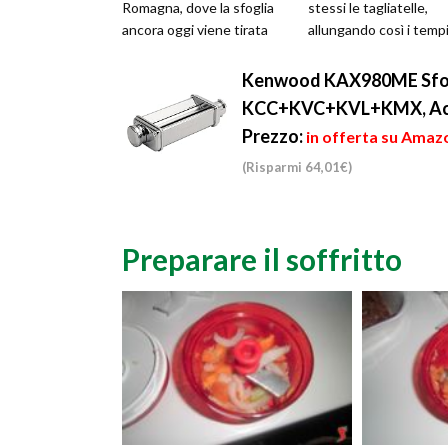
Romagna, dove la sfoglia
stessi le tagliatelle,
ancora oggi viene tirata
allungando così i tempi
rigorosamente a mano per
Per creare un piatto
g...
fresco e...
Kenwood KAX980ME Sfogli
KCC+KVC+KVL+KMX, Accia
Prezzo:
in offerta su Amazo
(Risparmi 64,01€)
Preparare il soffritto