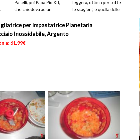
Pacelli, poi Papa Pio XII,
leggera, ottima per tutte
.
che chiedeva ad un
le stagioni, è quella delle
ristorante famoso presso
tagliatelle in bianco con...
il vaticano...
atrice per Impastatrice Planetaria
io Inossidabile, Argento
n a: 61,99€