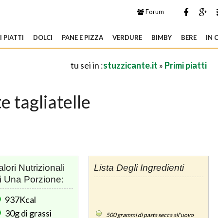
Forum
 PIATTI
DOLCI
PANE E PIZZA
VERDURE
BIMBY
BERE
IN 
tu sei in :
stuzzicante.it
»
Primi piatti
te tagliatelle
alori Nutrizionali
Lista Degli Ingredienti
i Una Porzione:
937Kcal
30g
di grassi
500
grammi di pasta secca all'uovo