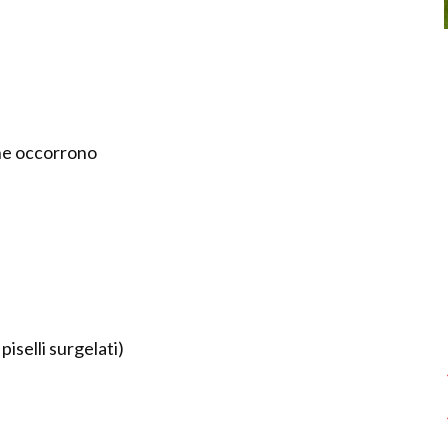
one occorrono
piselli surgelati)