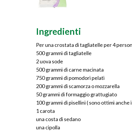
Ingredienti
Per una crostata di tagliatelle per 4 pers
500 grammi di tagliatelle
2 uova sode
500 grammi di carne macinata
750 grammi di pomodori pelati
200 grammi di scamorza o mozzarella
50 grammi di formaggio grattugiato
100 grammi di pisellini ( sono ottimi anche i 
1 carota
una costa di sedano
una cipolla