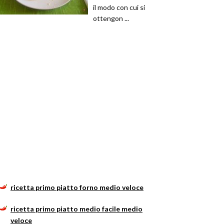
il modo con cui si
ottengon ...
ricetta primo piatto forno medio veloce
ricetta primo piatto medio facile medio
veloce