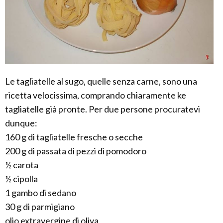
Le tagliatelle al sugo, quelle senza carne, sono una
ricetta velocissima, comprando chiaramente ke
tagliatelle già pronte. Per due persone procuratevi
dunque:
160 g di tagliatelle fresche o secche
200 g di passata di pezzi di pomodoro
½ carota
½ cipolla
1 gambo di sedano
30 g di parmigiano
olio extravergine di oliva