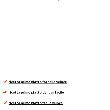
ricetta primo piatto fornello veloce
ricetta primo piatto duncan facile
ricetta primo piatto facile veloce