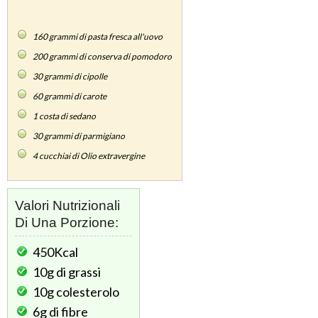
160
grammi di pasta fresca all'uovo
200
grammi di conserva di pomodoro
30
grammi di cipolle
60
grammi di carote
1
costa di sedano
30
grammi di parmigiano
4
cucchiai di Olio extravergine
Valori Nutrizionali
Di Una Porzione:
450Kcal
10g
di grassi
10g
colesterolo
6g
di fibre