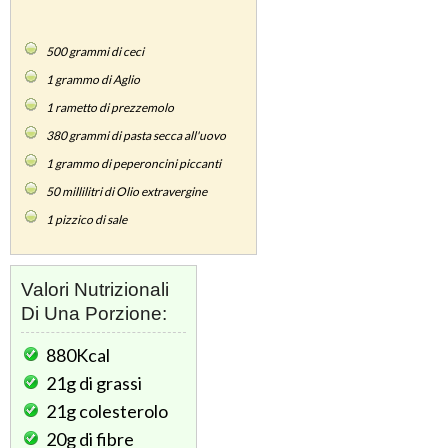
500
grammi di ceci
1
grammo di Aglio
1
rametto di prezzemolo
380
grammi di pasta secca all'uovo
1
grammo di peperoncini piccanti
50
millilitri di Olio extravergine
1
pizzico di sale
Valori Nutrizionali
Di Una Porzione:
880Kcal
21g
di grassi
21g
colesterolo
20g
di fibre