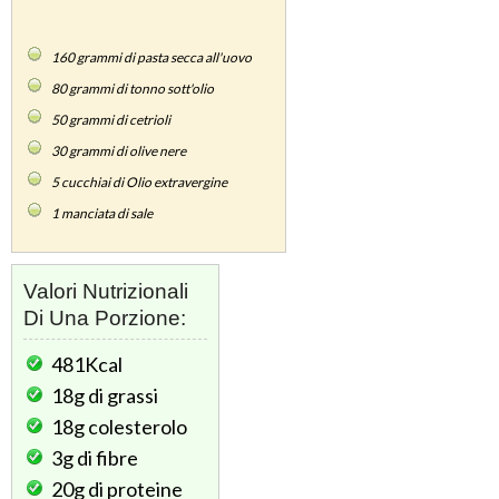
160
grammi di pasta secca all'uovo
80
grammi di tonno sott'olio
50
grammi di cetrioli
30
grammi di olive nere
5
cucchiai di Olio extravergine
1
manciata di sale
Valori Nutrizionali
Di Una Porzione:
481Kcal
18g
di grassi
18g
colesterolo
3g
di fibre
20g
di proteine