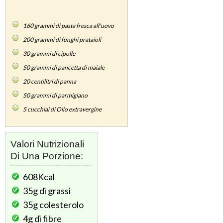
160
grammi di pasta fresca all'uovo
200
grammi di funghi prataioli
30
grammi di cipolle
50
grammi di pancetta di maiale
20
centilitri di panna
50
grammi di parmigiano
5
cucchiai di Olio extravergine
Valori Nutrizionali
Di Una Porzione:
608Kcal
35g
di grassi
35g
colesterolo
4g
di fibre