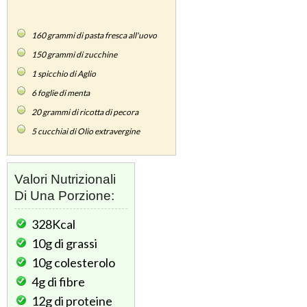
160
grammi di pasta fresca all'uovo
150
grammi di zucchine
1
spicchio di Aglio
6
foglie di menta
20
grammi di ricotta di pecora
5
cucchiai di Olio extravergine
Valori Nutrizionali
Di Una Porzione:
328Kcal
10g
di grassi
10g
colesterolo
4g
di fibre
12g
di proteine