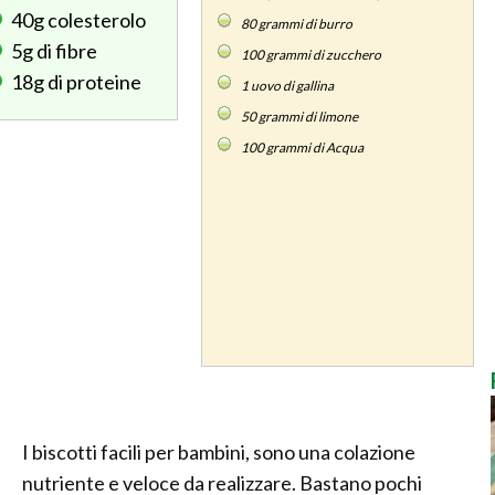
40g
colesterolo
80
grammi di burro
5g
di fibre
100
grammi di zucchero
18g
di proteine
1
uovo di gallina
50
grammi di limone
100
grammi di Acqua
I biscotti facili per bambini, sono una colazione
nutriente e veloce da realizzare. Bastano pochi