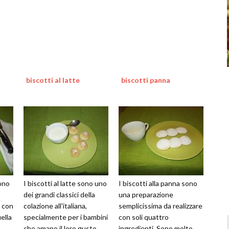
biscotti al latte
biscotti panna
sono
I biscotti al latte sono uno
I biscotti alla panna sono
dei grandi classici della
una preparazione
e con
colazione all'italiana,
semplicissima da realizzare
ella
specialmente per i bambini
con soli quattro
che amano il loro gusto
ingredienti. Sono molto