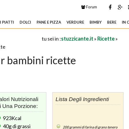
Forum
 PIATTI
DOLCI
PANE E PIZZA
VERDURE
BIMBY
BERE
IN 
tu sei in :
stuzzicante.it
»
Ricette
»
tte
er bambini ricette
alori Nutrizionali
Lista Degli Ingredienti
i Una Porzione:
923Kcal
40g
di grassi
200
grammi di farina di grano tenero