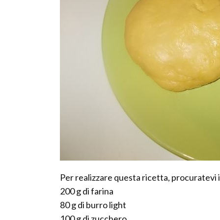
Per realizzare questa ricetta, procuratevi 
200 g di farina
80 g di burro light
100 g di zucchero