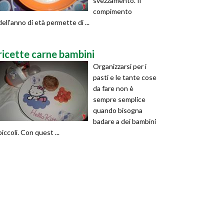
svezzamento. Il
compimento
dell'anno di età permette di ...
ricette carne bambini
Organizzarsi per i
pasti e le tante cose
da fare non è
sempre semplice
quando bisogna
badare a dei bambini
piccoli. Con quest ...