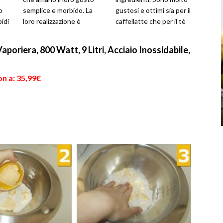
o
semplice e morbido. La
gustosi e ottimi sia per il
idi
loro realizzazione è
caffellatte che per il tè
...
estremamente semplice,
pomeridiano, oppure come
in ...
semplici...
poriera, 800 Watt, 9 Litri, Acciaio Inossidabile,
n a: 35,99€