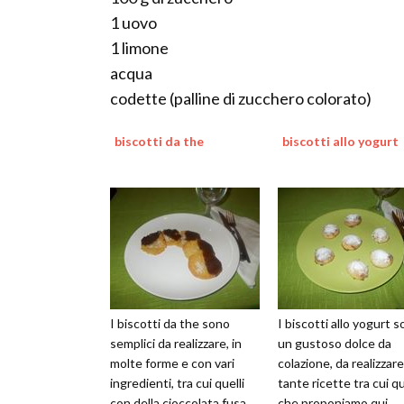
1 uovo
1 limone
acqua
codette (palline di zucchero colorato)
biscotti da the
biscotti allo yogurt
I biscotti da the sono
I biscotti allo yogurt 
semplici da realizzare, in
un gustoso dolce da
molte forme e con vari
colazione, da realizzar
ingredienti, tra cui quelli
tante ricette tra cui qu
con della cioccolata fusa
che proponiamo qui.