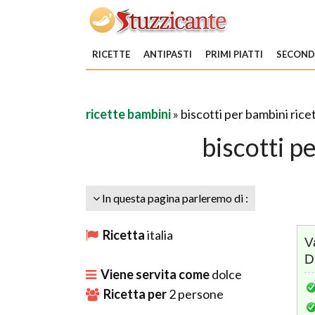
RICETTE
ANTIPASTI
PRIMI PIATTI
SECONDI
ricette bambini
» biscotti per bambini rice
biscotti p
In questa pagina parleremo di :
Ricetta
italia
V
D
Viene servita come
dolce
Ricetta per
2
persone