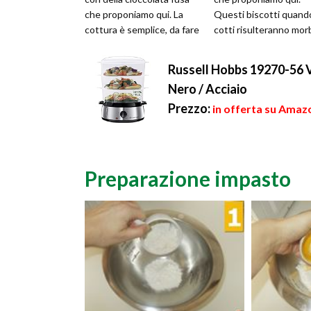
che proponiamo qui. La
Questi biscotti quand
cottura è semplice, da fare
cotti risulteranno morb
in forno, così come l'...
e non croccanti. Quindi 
Russell Hobbs 19270-56 Va
Nero / Acciaio
Prezzo:
in offerta su Amazo
Preparazione impasto