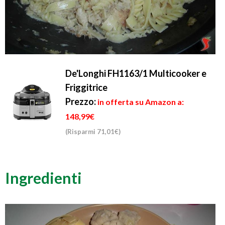
De'Longhi FH1163/1 Multicooker e
Friggitrice
Prezzo:
in offerta su Amazon a:
148,99€
(Risparmi 71,01€)
Ingredienti