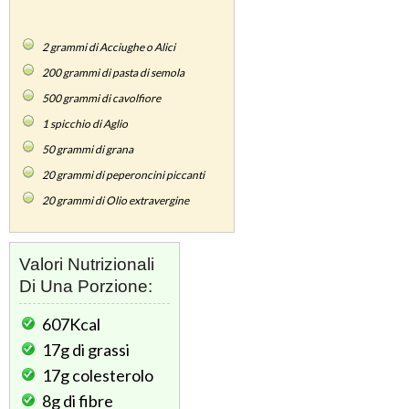
2
grammi di Acciughe o Alici
200
grammi di pasta di semola
500
grammi di cavolfiore
1
spicchio di Aglio
50
grammi di grana
20
grammi di peperoncini piccanti
20
grammi di Olio extravergine
Valori Nutrizionali
Di Una Porzione:
607Kcal
17g
di grassi
17g
colesterolo
8g
di fibre