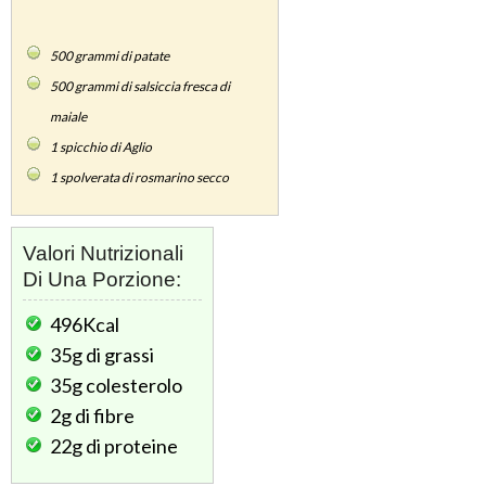
500
grammi di patate
500
grammi di salsiccia fresca di
maiale
1
spicchio di Aglio
1
spolverata di rosmarino secco
Valori Nutrizionali
Di Una Porzione:
496Kcal
35g
di grassi
35g
colesterolo
2g
di fibre
22g
di proteine