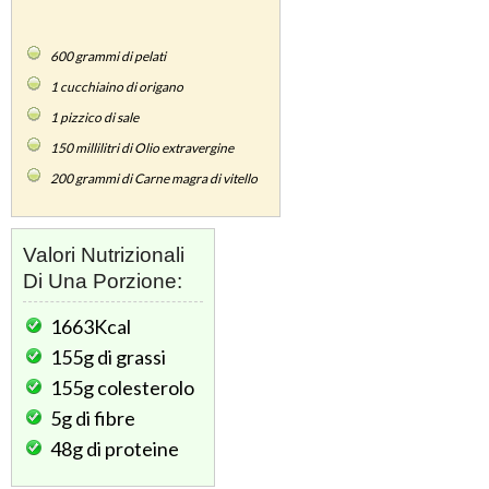
600
grammi di pelati
1
cucchiaino di origano
1
pizzico di sale
150
millilitri di Olio extravergine
200
grammi di Carne magra di vitello
Valori Nutrizionali
Di Una Porzione:
1663Kcal
155g
di grassi
155g
colesterolo
5g
di fibre
48g
di proteine