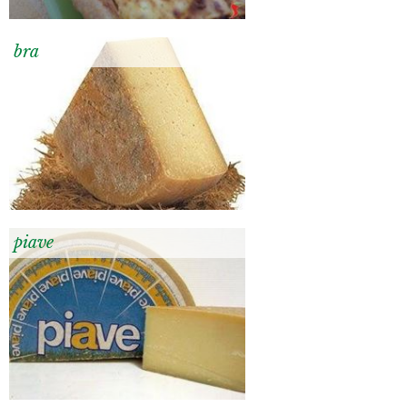
bra
piave