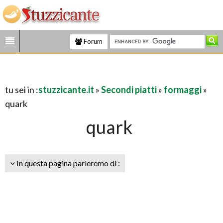
Forum
tu sei in :
stuzzicante.it
»
Secondi piatti
»
formaggi
»
quark
quark
In questa pagina parleremo di :