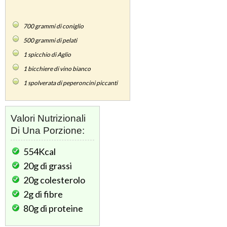
700
grammi di coniglio
500
grammi di pelati
1
spicchio di Aglio
1
bicchiere di vino bianco
1
spolverata di peperoncini piccanti
Valori Nutrizionali
Di Una Porzione:
554Kcal
20g
di grassi
20g
colesterolo
2g
di fibre
80g
di proteine