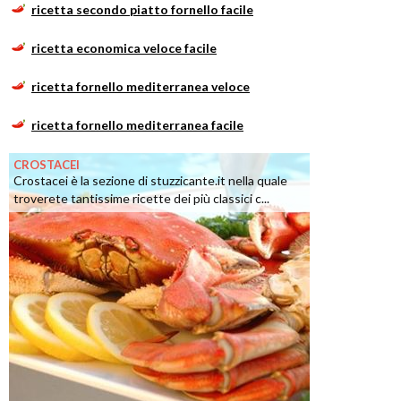
ricetta secondo piatto fornello facile
ricetta economica veloce facile
ricetta fornello mediterranea veloce
ricetta fornello mediterranea facile
CROSTACEI
Crostacei è la sezione di stuzzicante.it nella quale
troverete tantissime ricette dei più classici c...