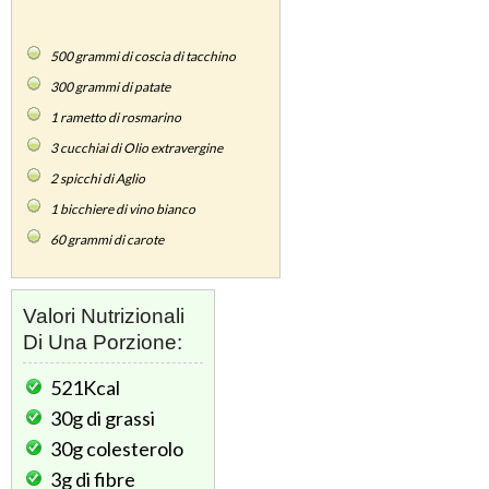
500
grammi di coscia di tacchino
300
grammi di patate
1
rametto di rosmarino
3
cucchiai di Olio extravergine
2
spicchi di Aglio
1
bicchiere di vino bianco
60
grammi di carote
Valori Nutrizionali
Di Una Porzione:
521Kcal
30g
di grassi
30g
colesterolo
3g
di fibre