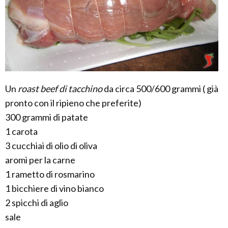
Un
roast beef di tacchino
da circa 500/600 grammi ( già
pronto con il ripieno che preferite)
300 grammi di patate
1 carota
3 cucchiai di olio di oliva
aromi per la carne
1 rametto di rosmarino
1 bicchiere di vino bianco
2 spicchi di aglio
sale