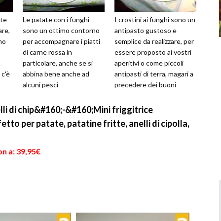
ate
Le patate con i funghi
I crostini ai funghi sono un
are,
sono un ottimo contorno
antipasto gustoso e
no
per accompagnare i piatti
semplice da realizzare, per
di carne rossa in
essere proposto ai vostri
.
particolare, anche se si
aperitivi o come piccoli
 c'è
abbina bene anche ad
antipasti di terra, magari a
alcuni pesci
precedere dei buoni
particolarmente saporiti e
risotti. Ottimi anche c...
grandi. Questo contor...
lli di chip&#160;-&#160;Mini friggitrice
to per patate, patatine fritte, anelli di cipolla,
n a: 39,95€