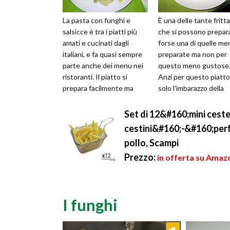
La pasta con funghi e
È una delle tante fritt
salsicce è tra i piatti più
che si possono prepar
amati e cucinati dagli
forse una di quelle me
italiani, e fa quasi sempre
preparate ma non per
parte anche dei menu nei
questo meno gustose
ristoranti. Il piatto si
Anzi per questo piatto
prepara facilmente ma
solo l'imbarazzo della
regala grandi sapori
scelta per quel che
soprat...
riguarda i...
Set di 12&#160;mini ceste
cestini&#160;-&#160;perfet
pollo, Scampi
Prezzo:
in offerta su Amazo
I funghi