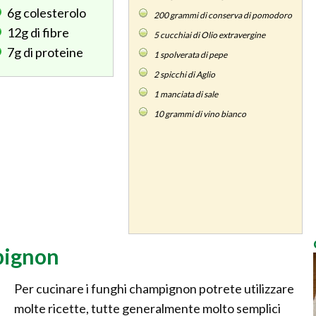
6g
colesterolo
200
grammi di conserva di pomodoro
12g
di fibre
5
cucchiai di Olio extravergine
7g
di proteine
1
spolverata di pepe
2
spicchi di Aglio
1
manciata di sale
10
grammi di vino bianco
pignon
Per cucinare i funghi champignon potrete utilizzare
molte ricette, tutte generalmente molto semplici