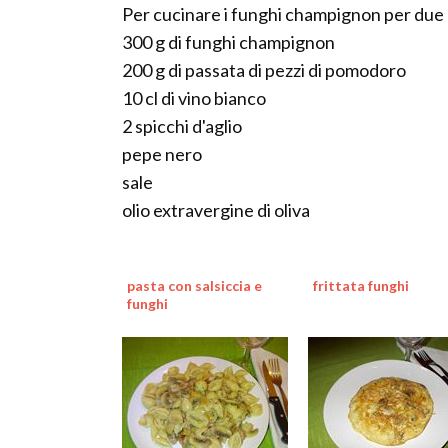
Per cucinare i funghi champignon per due 
300 g di funghi champignon
200 g di passata di pezzi di pomodoro
10 cl di vino bianco
2 spicchi d'aglio
pepe nero
sale
olio extravergine di oliva
pasta con salsiccia e
frittata funghi
funghi