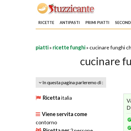
RICETTE
ANTIPASTI
PRIMI PIATTI
SECONDI
piatti
»
ricette funghi
» cucinare funghi 
cucinare f
In questa pagina parleremo di :
Ricetta
italia
V
D
Viene servita come
contorno
Ricetta per
2
persone