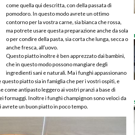
come quella qui descritta, con della passata di
pomodoro. In questo modo avrete un ottimo
contorno per la vostra carne, sia bianca che rossa,
ma potrete usare questa preparazione anche da sola
o per condire della pasta, sia corta che lunga, secca o
anche fresca, all'uovo.
Questo piatto inoltre è ben apprezzato dai bambini,
che in questo modo possono mangiare degli
ingredienti sani e naturali. Ma i funghi appassionano
questo piatto sia in famiglia che per i vostri ospiti, e
he come antipasto leggero ai vostri pranzi a base di
dei formaggi. Inoltre i funghi champignon sono veloci da
ndi avrete un buon piatto in poco tempo.