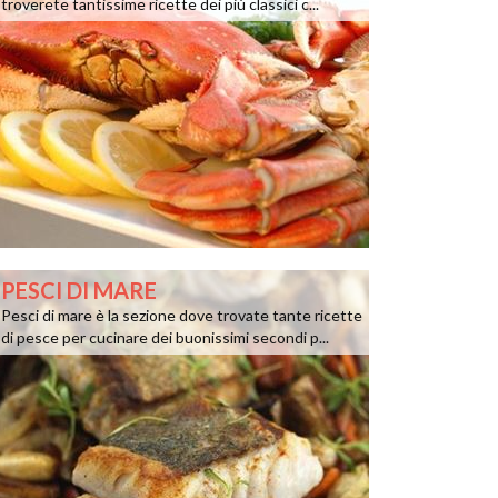
troverete tantissime ricette dei più classici c...
PESCI DI MARE
Pesci di mare è la sezione dove trovate tante ricette
di pesce per cucinare dei buonissimi secondi p...