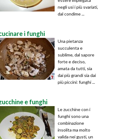
essere impiegata
negli usi i più svariati,
dal condime ...
cucinare i funghi
Una pietanza
succulenta e
sublime, dal sapore
forte e deciso,
amata da tutti, sia
dai più grandi sia dai
più piccini: funghi ...
zucchine e funghi
Le zucchine con i
funghi sono una
combinazione
insolita ma molto
valida nei gusti, un