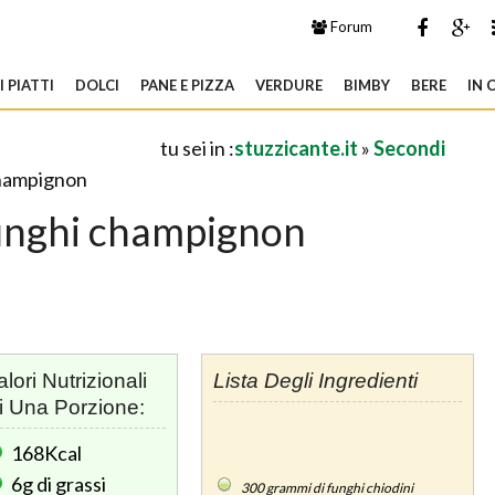
Forum
 PIATTI
DOLCI
PANE E PIZZA
VERDURE
BIMBY
BERE
IN 
tu sei in :
stuzzicante.it
»
Secondi
champignon
unghi champignon
alori Nutrizionali
Lista Degli Ingredienti
i Una Porzione:
168Kcal
6g
di grassi
300
grammi di funghi chiodini