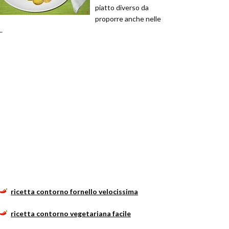
piatto diverso da
proporre anche nelle
..
ricetta contorno fornello velocissima
ricetta contorno vegetariana facile