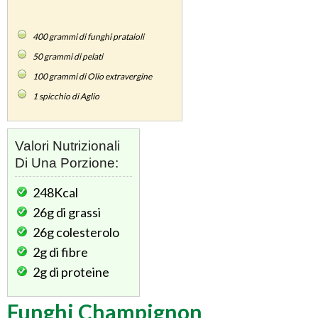
400
grammi di funghi prataioli
50
grammi di pelati
100
grammi di Olio extravergine
1
spicchio di Aglio
Valori Nutrizionali
Di Una Porzione:
248Kcal
26g
di grassi
26g
colesterolo
2g
di fibre
2g
di proteine
Funghi Champignon