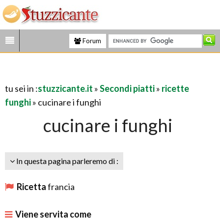
Forum
tu sei in :
stuzzicante.it
»
Secondi piatti
»
ricette
funghi
» cucinare i funghi
cucinare i funghi
In questa pagina parleremo di :
Ricetta
francia
Viene servita come