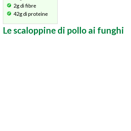
2g
di fibre
42g
di proteine
Le scaloppine di pollo ai funghi