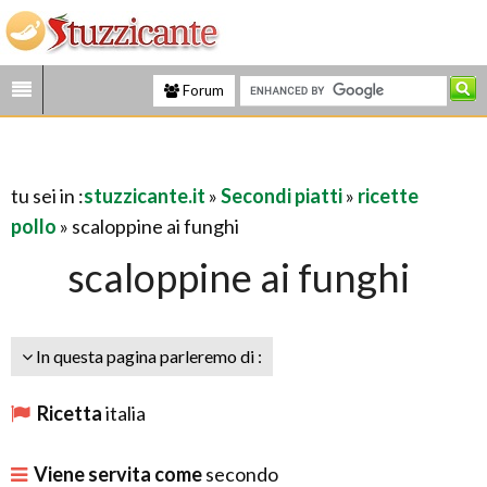
Forum
tu sei in :
stuzzicante.it
»
Secondi piatti
»
ricette
pollo
» scaloppine ai funghi
scaloppine ai funghi
In questa pagina parleremo di :
Ricetta
italia
Viene servita come
secondo