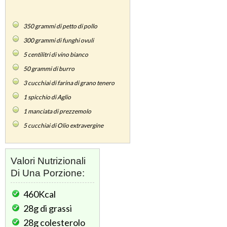
350
grammi di petto di pollo
300
grammi di funghi ovuli
5
centilitri di vino bianco
50
grammi di burro
3
cucchiai di farina di grano tenero
1
spicchio di Aglio
1
manciata di prezzemolo
5
cucchiai di Olio extravergine
Valori Nutrizionali
Di Una Porzione:
460Kcal
28g
di grassi
28g
colesterolo