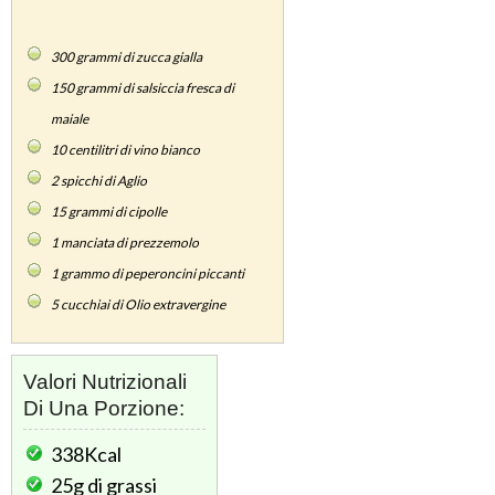
300
grammi di zucca gialla
150
grammi di salsiccia fresca di
maiale
10
centilitri di vino bianco
2
spicchi di Aglio
15
grammi di cipolle
1
manciata di prezzemolo
1
grammo di peperoncini piccanti
5
cucchiai di Olio extravergine
Valori Nutrizionali
Di Una Porzione:
338Kcal
25g
di grassi