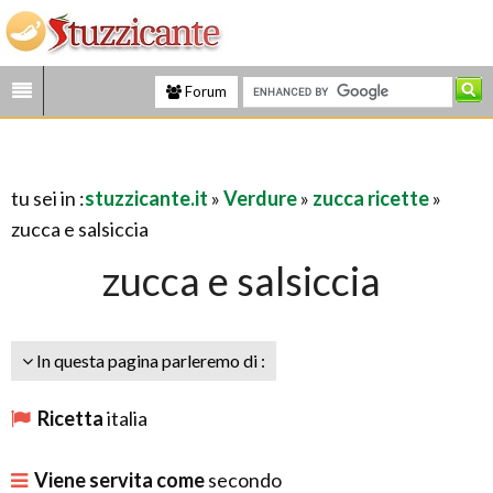
Forum
tu sei in :
stuzzicante.it
»
Verdure
»
zucca ricette
»
zucca e salsiccia
zucca e salsiccia
In questa pagina parleremo di :
Ricetta
italia
Viene servita come
secondo