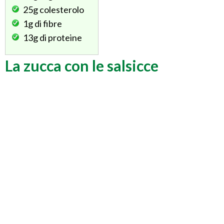
25g
colesterolo
1g
di fibre
13g
di proteine
La zucca con le salsicce