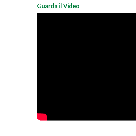
forma rot...
Guarda il Video
delle ...