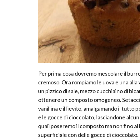
Per prima cosa dovremo mescolare il burr
cremoso. Ora rompiamo le uova e una alla
un pizzico di sale, mezzo cucchiaino di bica
ottenere un composto omogeneo. Setacciam
vanillina e il lievito, amalgamando il tutto
e le gocce di cioccolato, lasciandone alcun
quali poseremo il composto ma non fino al 
superficiale con delle gocce di cioccolato.