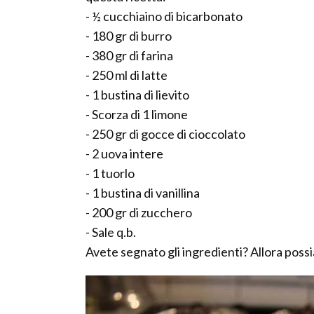
- ½ cucchiaino di bicarbonato
- 180 gr di burro
- 380 gr di farina
- 250 ml di latte
- 1 bustina di lievito
- Scorza di 1 limone
- 250 gr di gocce di cioccolato
- 2 uova intere
- 1 tuorlo
- 1 bustina di vanillina
- 200 gr di zucchero
- Sale q.b.
Avete segnato gli ingredienti? Allora poss