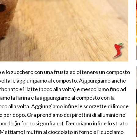
o e lo zucchero con una frusta ed ottenere un composto
 volta le aggiungiamo al composto. Aggiungiamo anche
rbonato e il latte (poco alla volta) e mescoliamo fino ad
o la farina e la aggiungiamo al composto con la
 poco alla volta. Aggiungiamo infine le scorzette di limone
e per dopo. Ora prendiamo dei pirottini di alluminio nei
bordo (in forno si gonfiano). Decoriamo infine lo strato
 Mettiamo i muffin al cioccolato in forno e li cuociamo