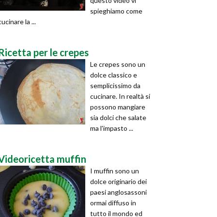
questo video vi
spieghiamo come
cucinare la ...
Ricetta per le crepes
Le crepes sono un
dolce classico e
semplicissimo da
cucinare. In realtà si
possono mangiare
sia dolci che salate
ma l'impasto ...
Videoricetta muffin
I muffin sono un
dolce originario dei
paesi anglosassoni
ormai diffuso in
tutto il mondo ed