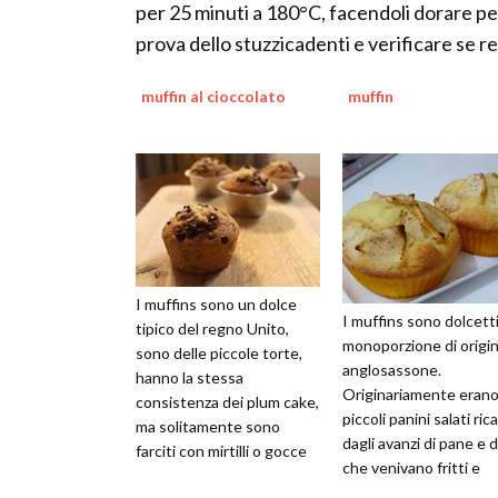
per 25 minuti a 180°C, facendoli dorare pe
prova dello stuzzicadenti e verificare se r
muffin al cioccolato
muffin
I muffins sono un dolce
I muffins sono dolcett
tipico del regno Unito,
monoporzione di origi
sono delle piccole torte,
anglosassone.
hanno la stessa
Originariamente erano
consistenza dei plum cake,
piccoli panini salati ric
ma solitamente sono
dagli avanzi di pane e d
farciti con mirtilli o gocce
che venivano fritti e
di cioccolato, hanno una
consumati dai domesti