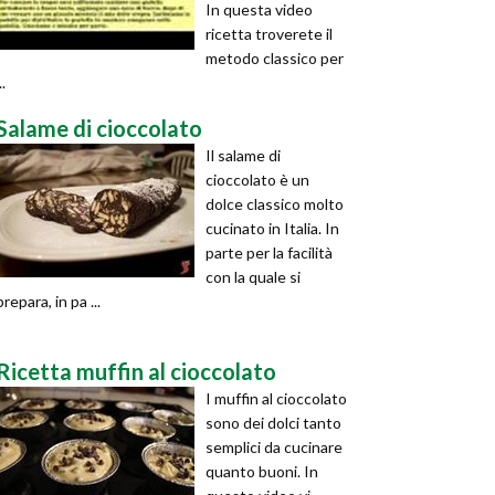
In questa video
ricetta troverete il
metodo classico per
..
Salame di cioccolato
Il salame di
cioccolato è un
dolce classico molto
cucinato in Italia. In
parte per la facilità
con la quale si
prepara, in pa ...
Ricetta muffin al cioccolato
I muffin al cioccolato
sono dei dolci tanto
semplici da cucinare
quanto buoni. In