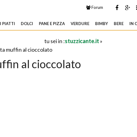
Forum
 PIATTI
DOLCI
PANE E PIZZA
VERDURE
BIMBY
BERE
IN 
tu sei in :
stuzzicante.it
»
ta muffin al cioccolato
ffin al cioccolato