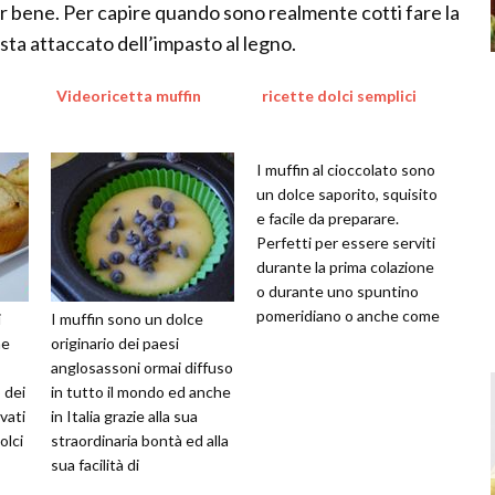
r bene. Per capire quando sono realmente cotti fare la
esta attaccato dell’impasto al legno.
Videoricetta muffin
ricette dolci semplici
I muffin al cioccolato sono
un dolce saporito, squisito
e facile da preparare.
Perfetti per essere serviti
durante la prima colazione
o durante uno spuntino
pomeridiano o anche come
i
I muffin sono un dolce
dessert. La rice...
ne
originario dei paesi
anglosassoni ormai diffuso
 dei
in tutto il mondo ed anche
avati
in Italia grazie alla sua
olci
straordinaria bontà ed alla
sua facilità di
ci
preparazione. Preparare i