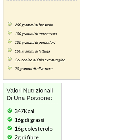
200
grammi di bresaola
100
grammi di mozzarella
100
grammi di pomodori
100
grammi di lattuga
1
cucchiao di Olio extravergine
20
grammi di olive nere
Valori Nutrizionali
Di Una Porzione:
347Kcal
16g
di grassi
16g
colesterolo
2g
di fibre