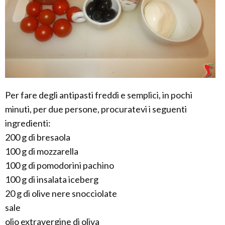
Per fare degli antipasti freddi e semplici, in pochi
minuti, per due persone, procuratevi i seguenti
ingredienti:
200 g di bresaola
100 g di mozzarella
100 g di pomodorini pachino
100 g di insalata iceberg
20 g di olive nere snocciolate
sale
olio extravergine di oliva