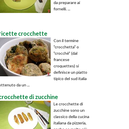
da preparare ai
fornelli. ...
ricette crocchette
Con il termine
"crocchetta" o
"crocchè" (dal
francese
croquettes) si
definisce un piatto
tipico del sud italia
ottenuto da un ...
crocchette di zucchine
Le crocchette di
zucchine sono un
classico della cucina
italiana da pizzeria,