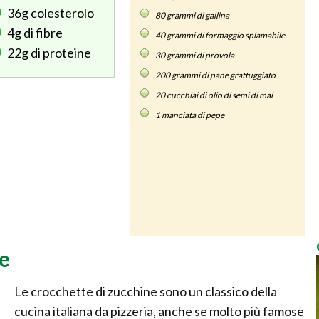
36g
colesterolo
80
grammi di gallina
4g
di fibre
40
grammi di formaggio splamabile
22g
di proteine
30
grammi di provola
200
grammi di pane grattuggiato
20
cucchiai di olio di semi di mai
1
manciata di pepe
ne
Le crocchette di zucchine sono un classico della
cucina italiana da pizzeria, anche se molto più famose