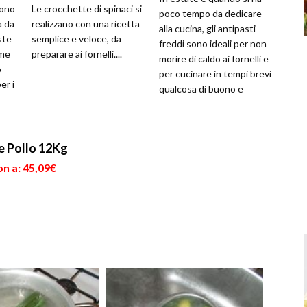
sono
Le crocchette di spinaci si
poco tempo da dedicare
a da
realizzano con una ricetta
alla cucina, gli antipasti
ste
semplice e veloce, da
freddi sono ideali per non
ome
preparare ai fornelli....
morire di caldo ai fornelli e
o
per cucinare in tempi brevi
er i
qualcosa di buono e
sfizioso. In questa ...
e Pollo 12Kg
n a: 45,09€