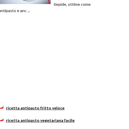
tiepide, ottime come
antipasto e anc ...
ricetta antipasto fritto veloce
ricetta antipasto vegetariana facile