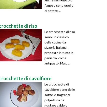
anche se molto più
famose sono quelle
di patate ...
crocchette di riso
Le crocchette di riso
sono un classico
della cucina da
pizzeria italiana,
proposte in tutta la
penisola, come
antipasto. Ma p ...
crocchette di cavolfiore
Le crocchette di
cavolfiore sono delle
soffici e fragranti
polpettina da
gustare calde o