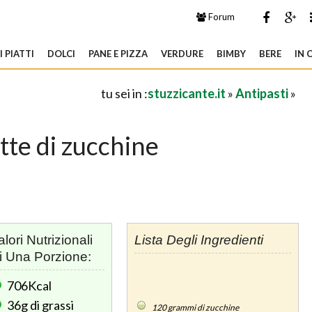
Forum
 PIATTI
DOLCI
PANE E PIZZA
VERDURE
BIMBY
BERE
IN 
tu sei in :
stuzzicante.it
»
Antipasti
»
tte di zucchine
alori Nutrizionali
Lista Degli Ingredienti
i Una Porzione:
706Kcal
36g
di grassi
120
grammi di zucchine