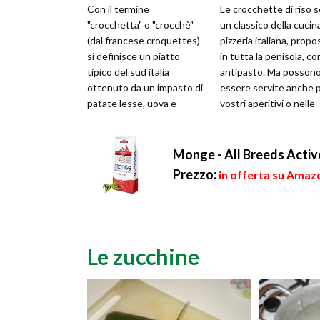
Con il termine
Le crocchette di riso 
"crocchetta" o "crocchè"
un classico della cucin
(dal francese croquettes)
pizzeria italiana, propo
si definisce un piatto
in tutta la penisola, c
tipico del sud italia
antipasto. Ma posson
ottenuto da un impasto di
essere servite anche p
patate lesse, uova e
vostri aperitivi o nelle
formaggio con il quale
feste con gli am...
vengono formate del...
Monge - All Breeds Activ
Prezzo:
in offerta su Amazo
Le zucchine