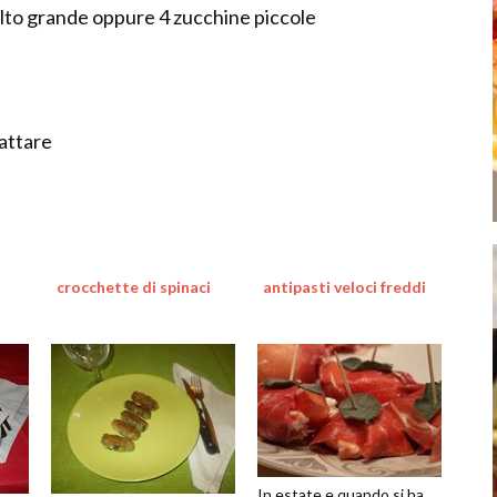
lto grande oppure 4 zucchine piccole
rattare
crocchette di spinaci
antipasti veloci freddi
In estate e quando si ha