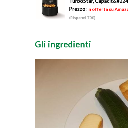
TurboStar, Capacit&#224;
Prezzo:
in offerta su Amaz
(Risparmi 70€)
Gli ingredienti