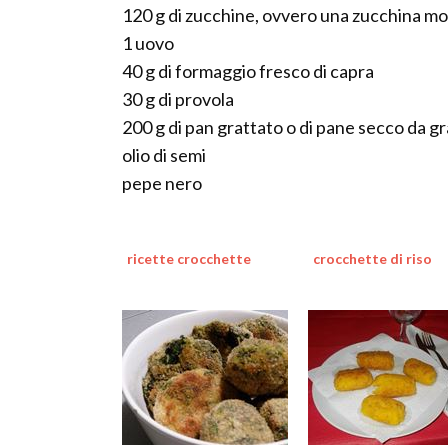
120 g di zucchine, ovvero una zucchina mo
1 uovo
40 g di formaggio fresco di capra
30 g di provola
200 g di pan grattato o di pane secco da g
olio di semi
pepe nero
ricette crocchette
crocchette di riso