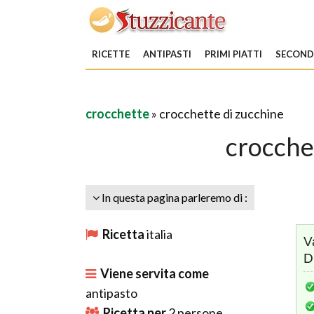
RICETTE
ANTIPASTI
PRIMI PIATTI
SECONDI
crocchette
» crocchette di zucchine
crocche
In questa pagina parleremo di :
Ricetta
italia
V
D
Viene servita come
antipasto
Ricetta per
2
persone