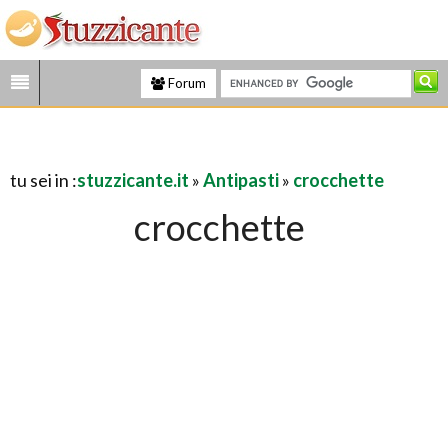
Forum
tu sei in :
stuzzicante.it
»
Antipasti
»
crocchette
crocchette