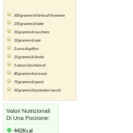
500
grammi di farina di frumento
250
grammi di latte
10
grammi di zucchero
10
grammi di sale
2
uova di gallina
25
grammi di lievito
1
mezzo bicchiere di
80
grammi di provola
70
grammi di speck
50
grammi di pomodori secchi
Valori Nutrizionali
Di Una Porzione:
442Kcal