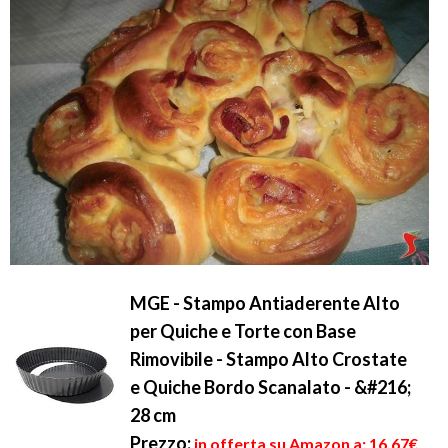
MGE - Stampo Antiaderente Alto
per Quiche e Torte con Base
Rimovibile - Stampo Alto Crostate
e Quiche Bordo Scanalato - &#216;
28 cm
Prezzo:
in offerta su Amazon a: 16,67€