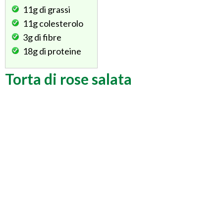
11g
di grassi
11g
colesterolo
3g
di fibre
18g
di proteine
Torta di rose salata