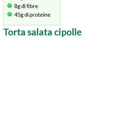
8g
di fibre
45g
di proteine
Torta salata cipolle