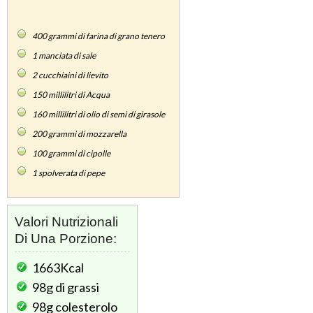
400
grammi di farina di grano tenero
1
manciata di sale
2
cucchiaini di lievito
150
millilitri di Acqua
160
millilitri di olio di semi di girasole
200
grammi di mozzarella
100
grammi di cipolle
1
spolverata di pepe
Valori Nutrizionali
Di Una Porzione:
1663Kcal
98g
di grassi
98g
colesterolo