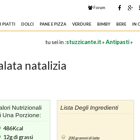
Forum
 PIATTI
DOLCI
PANE E PIZZA
VERDURE
BIMBY
BERE
IN 
tu sei in :
stuzzicante.it
»
Antipasti
»
alata natalizia
alori Nutrizionali
Lista Degli Ingredienti
i Una Porzione:
486Kcal
12g
di grassi
200
grammi di latte