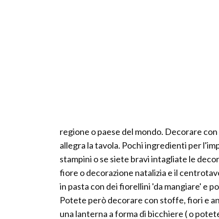
regione o paese del mondo. Decorare con 
allegra la tavola. Pochi ingredienti per l'i
stampini o se siete bravi intagliate le deco
fiore o decorazione natalizia e il centrota
in pasta con dei fiorellini 'da mangiare' e 
Potete però decorare con stoffe, fiori e a
una lanterna a forma di bicchiere ( o potet