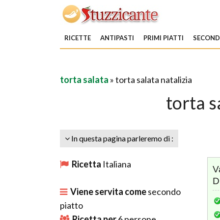
RICETTE
ANTIPASTI
PRIMI PIATTI
SECONDI
torta salata
» torta salata natalizia
torta s
In questa pagina parleremo di :
Ricetta
Italiana
V
D
Viene servita come
secondo
piatto
Ricetta per
6
persone