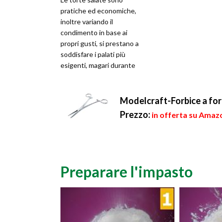
pratiche ed economiche,
inoltre variando il
condimento in base ai
propri gusti, si prestano a
soddisfare i palati più
esigenti, magari durante
una scampagnata, o come
aperitivo/an...
Modelcraft-Forbice a for
Prezzo:
in offerta su Amazo
Preparare l'impasto