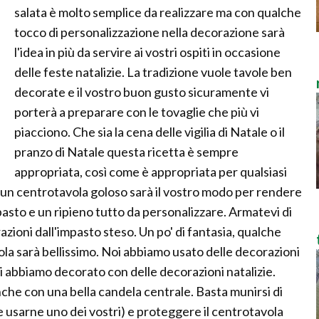
salata è molto semplice da realizzare ma con qualche
tocco di personalizzazione nella decorazione sarà
l'idea in più da servire ai vostri ospiti in occasione
delle feste natalizie. La tradizione vuole tavole ben
decorate e il vostro buon gusto sicuramente vi
porterà a preparare con le tovaglie che più vi
piacciono. Che sia la cena delle vigilia di Natale o il
pranzo di Natale questa ricetta è sempre
appropriata, così come è appropriata per qualsiasi
un centrotavola goloso sarà il vostro modo per rendere
mpasto e un ripieno tutto da personalizzare. Armatevi di
razioni dall'impasto steso. Un po' di fantasia, qualche
vola sarà bellissimo. Noi abbiamo usato delle decorazioni
poi abbiamo decorato con delle decorazioni natalizie.
nche con una bella candela centrale. Basta munirsi di
e usarne uno dei vostri) e proteggere il centrotavola