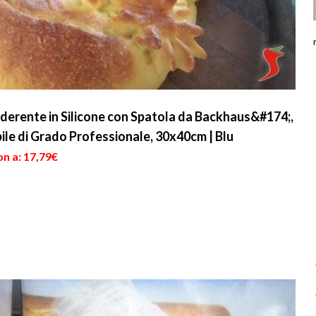
derente in Silicone con Spatola da Backhaus&#174;,
bile di Grado Professionale, 30x40cm | Blu
n a: 17,79€