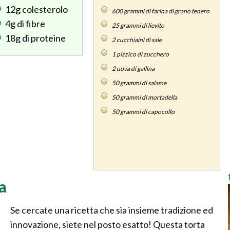
12g
colesterolo
600
grammi di farina di grano tenero
4g
di fibre
25
grammi di lievito
18g
di proteine
2
cucchiaini di sale
1
pizzico di zucchero
2
uova di gallina
50
grammi di salame
50
grammi di mortadella
50
grammi di capocollo
a
Se cercate una ricetta che sia insieme tradizione ed
innovazione, siete nel posto esatto! Questa torta