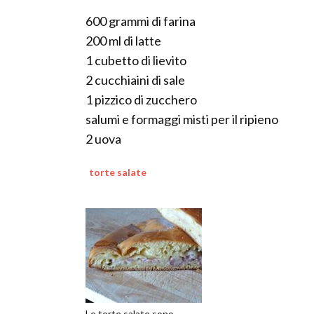
600 grammi di farina
200 ml di latte
1 cubetto di lievito
2 cucchiaini di sale
1 pizzico di zucchero
salumi e formaggi misti per il ripieno
2 uova
torte salate
Le torte salate sono