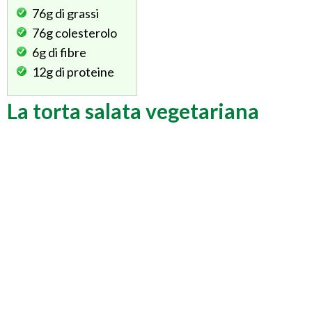
76g
di grassi
76g
colesterolo
6g
di fibre
12g
di proteine
La torta salata vegetariana