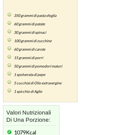
350
grammi di pasta sfoglia
60
grammi di patate
30
grammi di spinaci
100
grammi di zucchine
60
grammi di carote
15
grammi di porri
50
grammi di pomodori maturi
1
spolverata di pepe
5
cucchiai di Olio extravergine
1
spicchio di Aglio
Valori Nutrizionali
Di Una Porzione:
1079Kcal