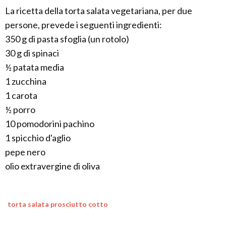
La ricetta della torta salata vegetariana, per due
persone, prevede i seguenti ingredienti:
350 g di pasta sfoglia (un rotolo)
30 g di spinaci
½ patata media
1 zucchina
1 carota
½ porro
10 pomodorini pachino
1 spicchio d'aglio
pepe nero
olio extravergine di oliva
torta salata prosciutto cotto