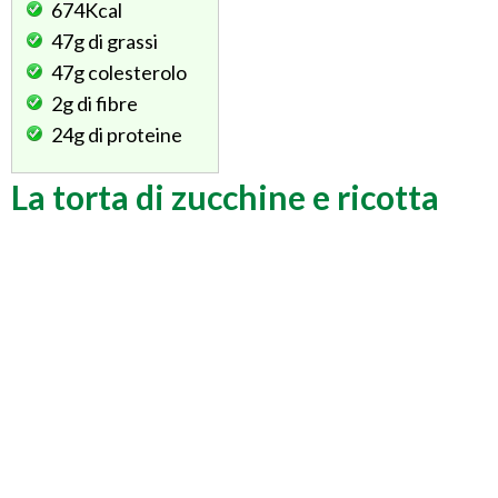
674Kcal
47g
di grassi
47g
colesterolo
2g
di fibre
24g
di proteine
La torta di zucchine e ricotta