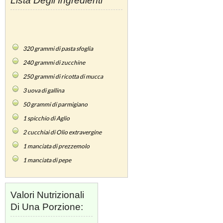
Lista Degli Ingredienti
320
grammi di pasta sfoglia
240
grammi di zucchine
250
grammi di ricotta di mucca
3
uova di gallina
50
grammi di parmigiano
1
spicchio di Aglio
2
cucchiai di Olio extravergine
1
manciata di prezzemolo
1
manciata di pepe
Valori Nutrizionali
Di Una Porzione: